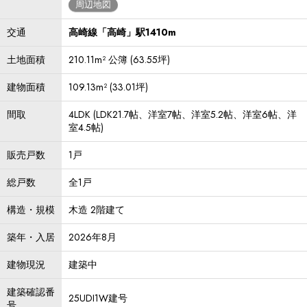
周辺地図
交通
高崎線「高崎」駅1410m
土地面積
210.11m² 公簿 (63.55坪)
建物面積
109.13m² (33.01坪)
間取
4LDK (LDK21.7帖、洋室7帖、洋室5.2帖、洋室6帖、洋
室4.5帖)
販売戸数
1戸
総戸数
全1戸
構造・規模
木造 2階建て
築年・入居
2026年8月
建物現況
建築中
建築確認番
25UDI1W建号
号