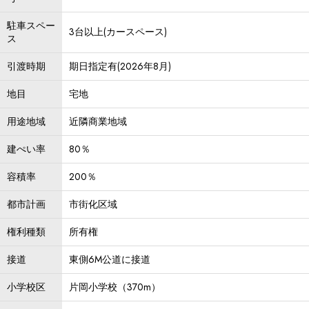
駐車スペー
3台以上(カースペース)
ス
引渡時期
期日指定有(2026年8月)
地目
宅地
用途地域
近隣商業地域
建ぺい率
80％
容積率
200％
都市計画
市街化区域
権利種類
所有権
接道
東側6M公道に接道
小学校区
片岡小学校（370m）