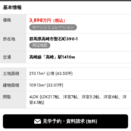
基本情報
価格
3,898
万円（税込）
ローンシミュレーション
所在地
群馬県高崎市聖石町390-1
周辺地図
交通
高崎線「高崎」駅1410m
土地面積
210.11m² 公簿 (63.55坪)
建物面積
109.13m² (33.01坪)
間取
4LDK (LDK21.7帖、洋室7帖、洋室5.2帖、洋室6帖、洋
室4.5帖)
見学予約・資料請求
(無料)