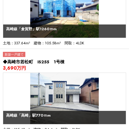
高崎線「倉賀野」駅1260ｍm
土地：337.64m² 建物：105.58m² 間取：4LDK
新築一戸建て
◆高崎市若松町 IS255 1号棟
3,690万円
高崎線「高崎」駅770ｍm