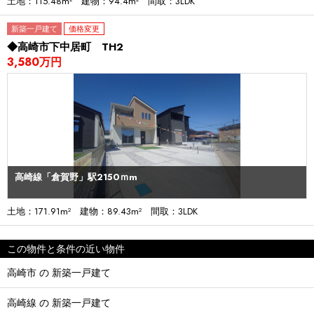
土地：115.48m² 建物：94.4m² 間取：3LDK
新築一戸建て
価格変更
◆高崎市下中居町 TH2
3,580万円
高崎線「倉賀野」駅2150ｍm
土地：171.91m² 建物：89.43m² 間取：3LDK
この物件と条件の近い物件
高崎市 の 新築一戸建て
高崎線 の 新築一戸建て