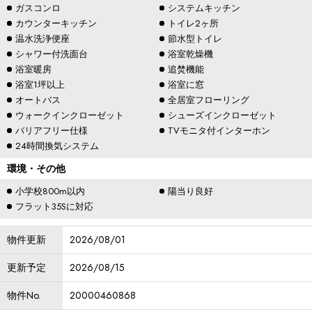
ガスコンロ
システムキッチン
カウンターキッチン
トイレ2ヶ所
温水洗浄便座
節水型トイレ
シャワー付洗面台
浴室乾燥機
浴室暖房
追焚機能
浴室1坪以上
浴室に窓
オートバス
全居室フローリング
ウォークインクローゼット
シューズインクローゼット
バリアフリー仕様
TVモニタ付インターホン
24時間換気システム
環境・その他
小学校800m以内
陽当り良好
フラット35Sに対応
物件更新
2026/08/01
更新予定
2026/08/15
物件No.
20000460868