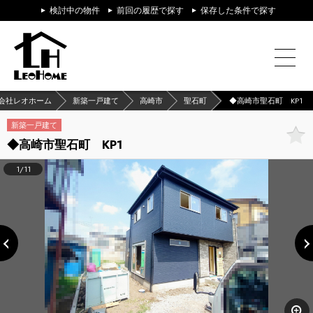
検討中の物件
前回の履歴で探す
保存した条件で探す
会社レオホーム
新築一戸建て
高崎市
聖石町
◆高崎市聖石町 KP1
新築一戸建て
◆高崎市聖石町 KP1
1/11