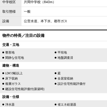
中学校区
片岡中学校（840m）
取引態様
一般
設備
公営水道、本下水、都市ガス
物件の特長／注目の設備
交通・立地
整形地
平坦地
閑静な住宅地
地盤調査済
建物・構造
LDK15帖以上
庭
床下収納
全居室収納
複層ガラス
設計住宅性能評価付
建設住宅性能評価付(新築時)
設備・仕様
浄水器
省エネ給湯器