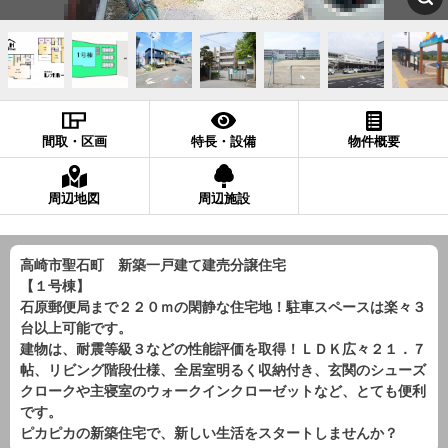
間取・区画
特長・設備
物件概要
周辺地図
周辺施設
高崎市聖石町 新築一戸建て建売分譲住宅
【１号棟】
石原郵便局まで２２０ｍの閑静な住宅地！駐車スペースは楽々３
台以上可能です。
建物は、耐震等級３などの性能評価を取得！ＬＤＫ広々２１．７
帖、リビング階段仕様、全居室明るく収納付き、玄関のシューズ
クロークや主寝室のウォークインクローゼットなど、とても便利
です。
ピカピカの新築住宅で、新しい生活をスタートしませんか？