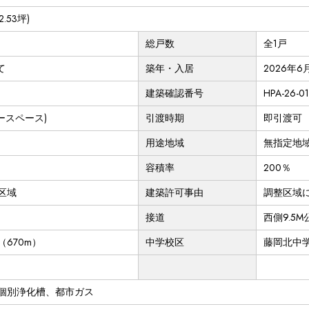
32.53坪)
総戸数
全1戸
て
築年・入居
2026年6
建築確認番号
HPA-26-0
ースペース)
引渡時期
即引渡可
用途地域
無指定地
容積率
200％
区域
建築許可事由
調整区域
接道
西側9.5
670m）
中学校区
藤岡北中学
個別浄化槽、都市ガス