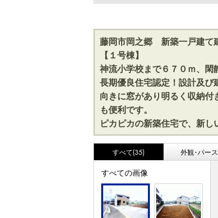
藤岡市岡之郷 新築一戸建て
【１号棟】
神流小学校まで６７０ｍ、閑
長期優良住宅認定！設計及び
向きに窓があり明るく収納付
も便利です。
ピカピカの新築住宅で、新し
すべて(35)
外観･パース(
すべての画像