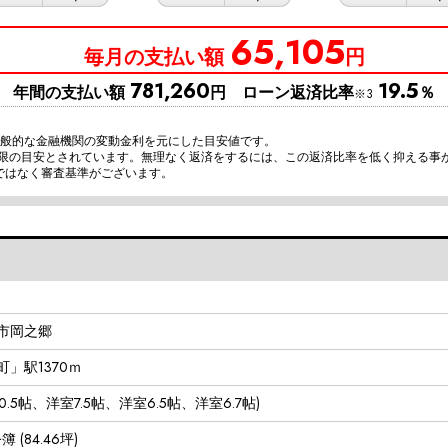
65,105
毎月の支払い額
円
781,260
19.5
年間の支払い額
円 ローン返済比率
％
※3
一般的な金融機関の変動金利を元にした目安値です。
上限の目安とされています。無理なく返済をするには、この返済比率を低く抑える事
ではなく審査基準がございます。
市岡之郷
」駅1370ｍ
DK20.5帖、洋室7.5帖、洋室6.5帖、洋室6.7帖)
公簿 (84.46坪)