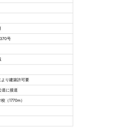
月
1370号
域
により建築許可要
M公道に接道
校（1770m）