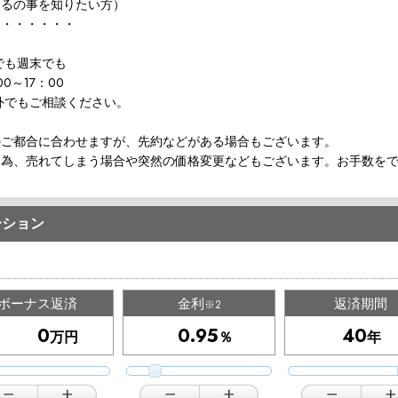
の事を知りたい方）
・・・・・・・
でも週末でも
00～17：00
外でもご相談ください。
のご都合に合わせますが、先約などがある場合もございます。
な為、売れてしまう場合や突然の価格変更などもございます。お手数を
ーション
ボーナス返済
金利
返済期間
※2
万円
％
年