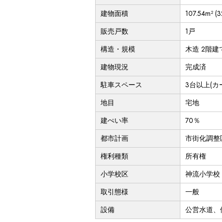
建物面積
107.54m² (
販売戸数
1戸
構造・規模
木造 2階建
建物現況
完成済
駐車スペース
3台以上(カ
地目
宅地
建ぺい率
70％
都市計画
市街化調整
権利種類
所有権
小学校区
神流小学校（
取引態様
一般
設備
公営水道、