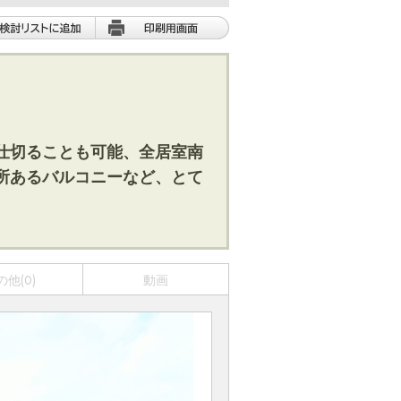
仕切ることも可能、全居室南
所あるバルコニーなど、とて
の他(0)
動画