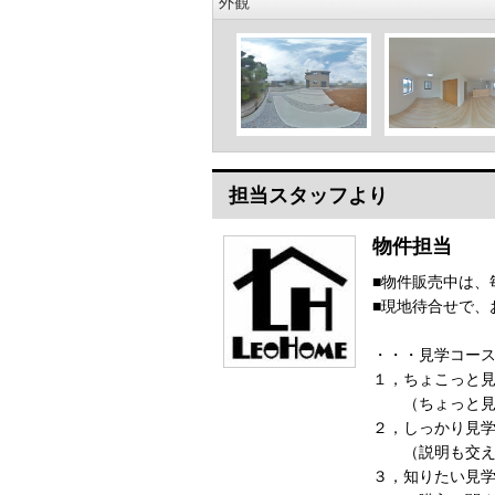
外観
担当スタッフより
物件担当
■物件販売中は、
■現地待合せで、
・・・見学コー
１，ちょこっと見
（ちょっと見
２，しっかり見
（説明も交え
３，知りたい見