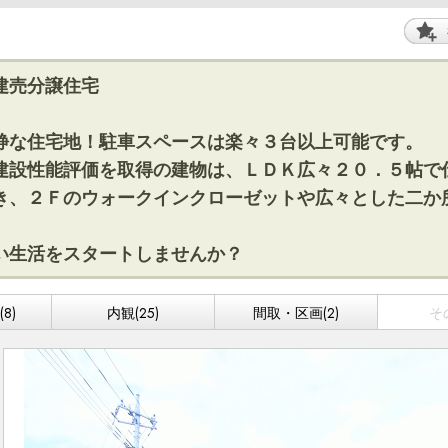
建売分譲住宅
静な住宅地！駐車スペースは楽々３台以上可能です。
建設性能評価を取得の建物は、ＬＤＫ広々２０．５帖で
き、２Ｆのウォークインクローゼットや広々とした二か
い生活をスタートしませんか？
8)
内観(25)
間取・区画(2)
そ