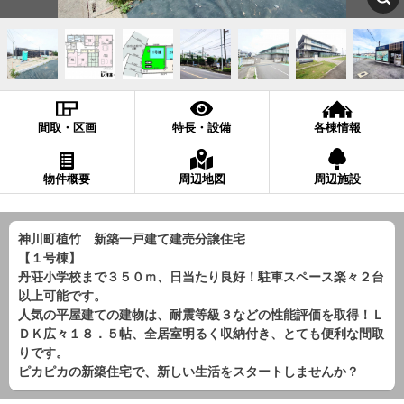
間取・区画
特長・設備
各棟情報
物件概要
周辺地図
周辺施設
神川町植竹 新築一戸建て建売分譲住宅
【１号棟】
丹荘小学校まで３５０ｍ、日当たり良好！駐車スペース楽々２台
以上可能です。
人気の平屋建ての建物は、耐震等級３などの性能評価を取得！Ｌ
ＤＫ広々１８．５帖、全居室明るく収納付き、とても便利な間取
りです。
ピカピカの新築住宅で、新しい生活をスタートしませんか？