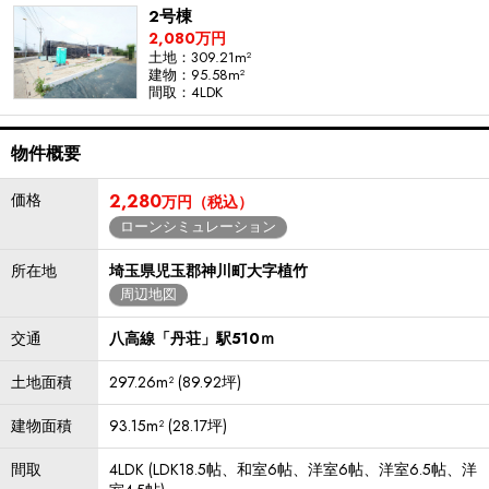
2号棟
2,080万円
土地：309.21m²
建物：95.58m²
間取：4LDK
物件概要
価格
2,280
万円（税込）
ローンシミュレーション
所在地
埼玉県児玉郡神川町大字植竹
周辺地図
交通
八高線「丹荘」駅510ｍ
土地面積
297.26m² (89.92坪)
建物面積
93.15m² (28.17坪)
間取
4LDK (LDK18.5帖、和室6帖、洋室6帖、洋室6.5帖、洋