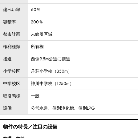
建ぺい率
60％
容積率
200％
都市計画
未線引区域
権利種類
所有権
接道
西側9.5M公道に接道
小学校区
丹荘小学校（350m）
中学校区
神川中学校（1250m）
取引態様
一般
設備
公営水道、個別浄化槽、個別LPG
物件の特長／注目の設備