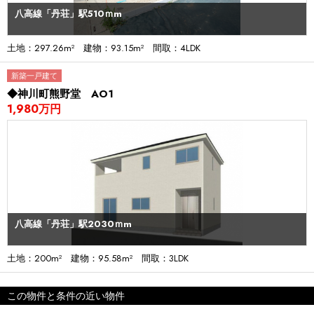
八高線「丹荘」駅510ｍm
土地：297.26m² 建物：93.15m² 間取：4LDK
新築一戸建て
◆神川町熊野堂 AO1
1,980万円
八高線「丹荘」駅2030ｍm
土地：200m² 建物：95.58m² 間取：3LDK
この物件と条件の近い物件