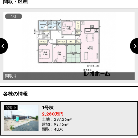
間取・区画
1/2
間取り
各棟の情報
1号棟
2,280万円
土地：297.26m²
建物：93.15m²
間取：4LDK