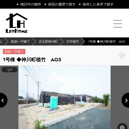
検討中の物件
前回の履歴で探す
保存した条件で探す
ム
新築一戸建て
児玉郡神川町
大字植竹
1号棟 ◆神川町植竹 AO3
新築一戸建て
1号棟 ◆神川町植竹 AO3
1/7