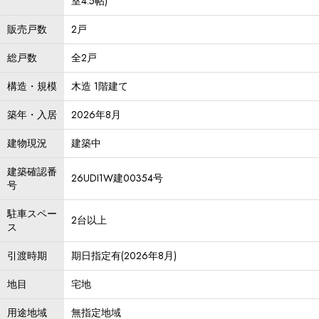
室4.5帖)
販売戸数
2戸
総戸数
全2戸
構造・規模
木造 1階建て
築年・入居
2026年8月
建物現況
建築中
建築確認番
26UDI1W建00354号
号
駐車スペー
2台以上
ス
引渡時期
期日指定有(2026年8月)
地目
宅地
用途地域
無指定地域