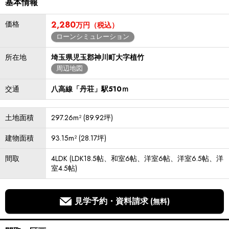
基本情報
価格
2,280
万円（税込）
ローンシミュレーション
所在地
埼玉県児玉郡神川町大字植竹
周辺地図
交通
八高線「丹荘」駅510ｍ
土地面積
297.26m² (89.92坪)
建物面積
93.15m² (28.17坪)
間取
4LDK (LDK18.5帖、和室6帖、洋室6帖、洋室6.5帖、洋
室4.5帖)
見学予約・資料請求
(無料)