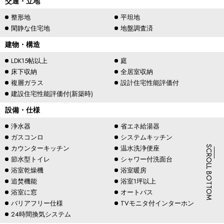
交通・立地
整形地
平坦地
閑静な住宅地
地盤調査済
建物・構造
LDK15帖以上
庭
床下収納
全居室収納
複層ガラス
設計住宅性能評価付
建設住宅性能評価付(新築時)
設備・仕様
浄水器
省エネ給湯器
ガスコンロ
システムキッチン
カウンターキッチン
温水洗浄便座
SCROLL BOTTOM
節水型トイレ
シャワー付洗面台
浴室乾燥機
浴室暖房
追焚機能
浴室1坪以上
浴室に窓
オートバス
バリアフリー仕様
TVモニタ付インターホン
24時間換気システム