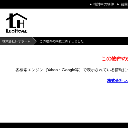
検討中の物件
前回
株式会社レオホーム
この物件の掲載は終了しました
この物件の
各検索エンジン（Yahoo・Google等）で
表示されている情報に
株式会社レ