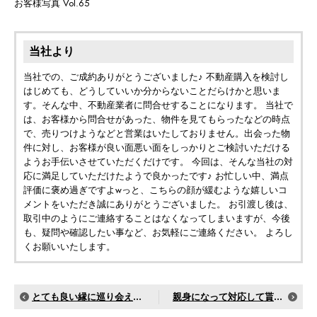
お客様写真 Vol.65
当社より
当社での、ご成約ありがとうございました♪ 不動産購入を検討し
はじめても、どうしていいか分からないことだらけかと思いま
す。そんな中、不動産業者に問合せすることになります。 当社で
は、お客様から問合せがあった、物件を見てもらったなどの時点
で、売りつけようなどと営業はいたしておりません。出会った物
件に対し、お客様が良い面悪い面をしっかりとご検討いただける
ようお手伝いさせていただくだけです。 今回は、そんな当社の対
応に満足していただけたようで良かったです♪ お忙しい中、満点
評価に褒め過ぎですよwっと、こちらの顔が緩むような嬉しいコ
メントをいただき誠にありがとうございました。 お引渡し後は、
取引中のようにご連絡することはなくなってしまいますが、今後
も、疑問や確認したい事など、お気軽にご連絡ください。 よろし
くお願いいたします。
とても良い縁に巡り会えました
親身になって対応して貰えました