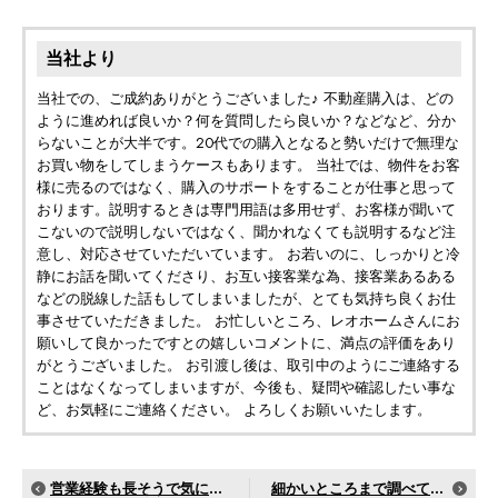
当社より
当社での、ご成約ありがとうございました♪ 不動産購入は、どの
ように進めれば良いか？何を質問したら良いか？などなど、分か
らないことが大半です。20代での購入となると勢いだけで無理な
お買い物をしてしまうケースもあります。 当社では、物件をお客
様に売るのではなく、購入のサポートをすることが仕事と思って
おります。説明するときは専門用語は多用せず、お客様が聞いて
こないので説明しないではなく、聞かれなくても説明するなど注
意し、対応させていただいています。 お若いのに、しっかりと冷
静にお話を聞いてくださり、お互い接客業な為、接客業あるある
などの脱線した話もしてしまいましたが、とても気持ち良くお仕
事させていただきました。 お忙しいところ、レオホームさんにお
願いして良かったですとの嬉しいコメントに、満点の評価をあり
がとうございました。 お引渡し後は、取引中のようにご連絡する
ことはなくなってしまいますが、今後も、疑問や確認したい事な
ど、お気軽にご連絡ください。 よろしくお願いいたします。
営業経験も長そうで気になるようなことはありません
細かいところまで調べてくれてすばらしいスタッフさんでした