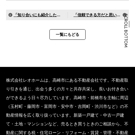
「知り合いにも紹介したい会社」
「信頼できる方だと思いました」
SCROLL BOTTOM
一覧にもどる
株式会社レオホームは、高崎市にある不動産会社です。不動産取
り引きを通じ、出会う多くの方々と共存共栄し、長いお付き合い
ができるよう日々尽力しています。高崎市・前橋市を主軸に周辺
（玉村町・藤岡市・富岡市・安中市・吉岡町・渋川市など）の不
動産情報を広く取り扱っています。新築一戸建て・中古一戸建
て・土地・マンションなど、売るとき買うときのご相談から、不
動産に関する税・住宅ローン・リフォーム・賃貸・管理・不動産