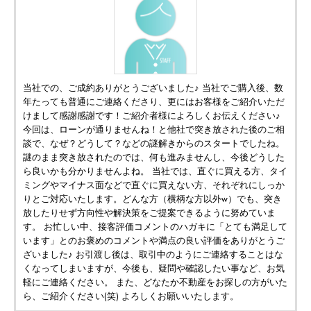
当社での、ご成約ありがとうございました♪ 当社でご購入後、数
年たっても普通にご連絡くださり、更にはお客様をご紹介いただ
けまして感謝感謝です！ご紹介者様によろしくお伝えください♪
今回は、ローンが通りませんね！と他社で突き放された後のご相
談で、なぜ？どうして？などの謎解きからのスタートでしたね。
謎のまま突き放されたのでは、何も進みませんし、今後どうした
ら良いかも分かりませんよね。 当社では、直ぐに買える方、タイ
ミングやマイナス面などで直ぐに買えない方、それぞれにしっか
りとご対応いたします。どんな方（横柄な方以外w）でも、突き
放したりせず方向性や解決策をご提案できるように努めていま
す。 お忙しい中、接客評価コメントのハガキに「とても満足して
います」とのお褒めのコメントや満点の良い評価をありがとうご
ざいました♪ お引渡し後は、取引中のようにご連絡することはな
くなってしまいますが、今後も、疑問や確認したい事など、お気
軽にご連絡ください。 また、どなたか不動産をお探しの方がいた
ら、ご紹介ください(笑) よろしくお願いいたします。