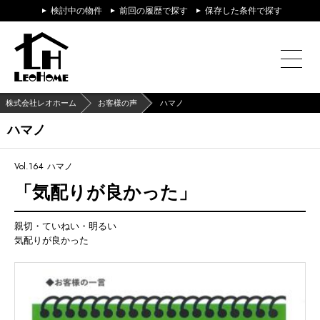
検討中の物件
前回の履歴で探す
保存した条件で探す
株式会社レオホーム
お客様の声
ハマノ
ハマノ
Vol.164
ハマノ
「気配りが良かった」
親切・ていねい・明るい
気配りが良かった