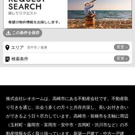
この条件を保存
変更
エリア
安中市 / 板鼻
変更
検索条件
株式会社レオホームは、高崎市にある不動産会社です。不動産取
り引きを通じ、出会う多くの方々と共存共栄し、長いお付き合い
ができるよう日々尽力しています。高崎市・前橋市を主軸に周辺
（玉村町・藤岡市・富岡市・安中市・吉岡町・渋川市など）の不
動産情報を広く取り扱っています。新築一戸建て・中古一戸建