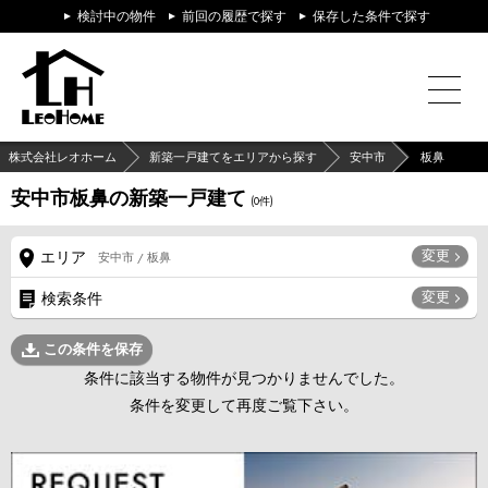
検討中の物件
前回の履歴で探す
保存した条件で探す
株式会社レオホーム
新築一戸建てをエリアから探す
安中市
板鼻
安中市板鼻の新築一戸建て
(
0
件)
変更
エリア
安中市 / 板鼻
変更
検索条件
この条件を保存
条件に該当する物件が見つかりませんでした。
条件を変更して再度ご覧下さい。