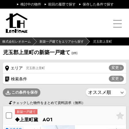
検討中の物件
前回の履歴で探す
保存した条件で探す
株式会社レオホーム
新築一戸建てをエリアから探す
児玉郡上里町
児玉郡上里町の新築一戸建て
(
2
件)
変更
エリア
児玉郡上里町
変更
検索条件
この条件を保存
チェックした物件をまとめて資料請求（無料）
新築一戸建て
◆上里町黛 AO1