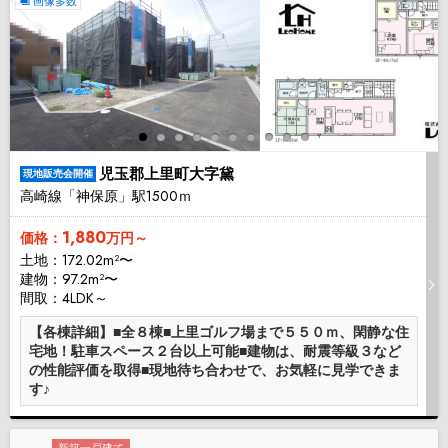
画像多数
児玉郡上里町大字黛
現地販売会開催
高崎線「神保原」駅1500ｍ
1,880
価格：
万円～
土地：172.02m²〜
建物：97.2m²〜
間取：4LDK～
【各棟詳細】■全８棟■上里ゴルフ場まで５５０ｍ、閑静な住
宅地！駐車スペース２台以上可能■建物は、耐震等級３など
の性能評価を取得■現地待ち合わせで、お気軽に見学できま
す♪