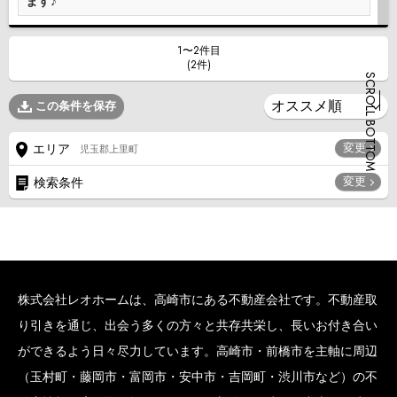
ます♪
1〜2件目
(2件)
SCROLL BOTTOM
この条件を保存
変更
エリア
児玉郡上里町
変更
検索条件
株式会社レオホームは、高崎市にある不動産会社です。不動産取
り引きを通じ、出会う多くの方々と共存共栄し、長いお付き合い
ができるよう日々尽力しています。高崎市・前橋市を主軸に周辺
（玉村町・藤岡市・富岡市・安中市・吉岡町・渋川市など）の不