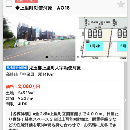
新築一戸建て
◆上里町勅使河原 AO18
児玉郡上里町大字勅使河原
現地販売会開催
高崎線「神保原」駅1410ｍ
2,080
価格：
万円
土地：245.18m²
建物：96.38m²
間取：4LDK
【各棟詳細】■全２棟■上里町立図書館まで４００ｍ、日当た
り良好！駐車スペース３台以上可能■建物は、耐震等級３な
どの性能評価を取得■現地待ち合わせで、お気軽に見学でき