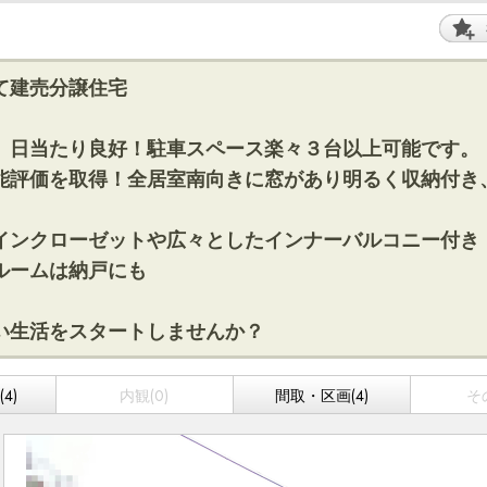
て建売分譲住宅
、日当たり良好！駐車スペース楽々３台以上可能です。
能評価を取得！全居室南向きに窓があり明るく収納付き
インクローゼットや広々としたインナーバルコニー付き
ルームは納戸にも
い生活をスタートしませんか？
4)
内観(0)
間取・区画(4)
そ