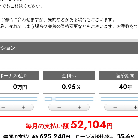
外でもご相談ください。
のご都合に合わせますが、先約などがある場合もございます。
な為、売れてしまう場合や突然の価格変更などもございます。お手数を
ーション
ボーナス返済
金利
返済期間
※2
万円
％
年
52,104
毎月の支払い額
円
625,248
15.6
年間の支払い額
円 ローン返済比率
％
※3