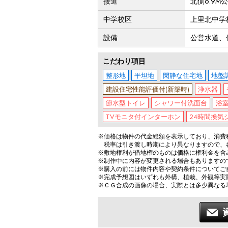
接道
北側6.9M
中学校区
上里北中学
設備
公営水道、
こだわり項目
整形地
平坦地
閑静な住宅地
地盤
建設住宅性能評価付(新築時)
浄水器
節水型トイレ
シャワー付洗面台
浴
TVモニタ付インターホン
24時間換気
※価格は物件の代金総額を表示しており、消費税
税率は引き渡し時期により異なりますので、
※敷地権利が借地権のものは価格に権利金を含
※制作中に内容が変更される場合もありますの
※購入の前には物件内容や契約条件についてご
※完成予想図はいずれも外構、植栽、外観等実
※ＣＧ合成の画像の場合、実際とは多少異なる