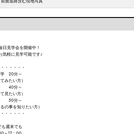
前面道路含む現地写真
毎日見学会を開催中！
お気軽に見学可能です♪
ス・・・・・・
学 20分～
てみたい方）
学 40分～
て見たい方）
学 50分～
の事を知りたい方）
・・・・・・・
でも週末でも
00～17：00