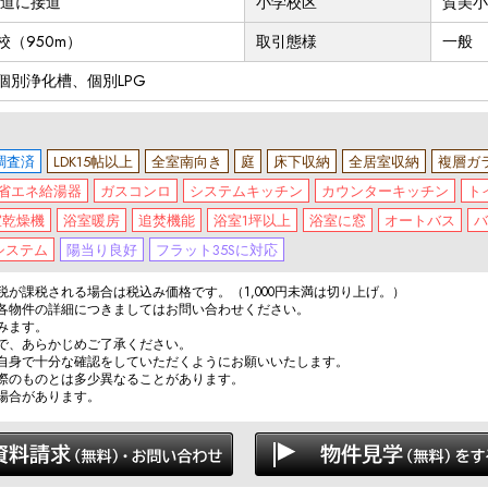
公道に接道
小学校区
賀美小
校（950m）
取引態様
一般
個別浄化槽、個別LPG
調査済
LDK15帖以上
全室南向き
庭
床下収納
全居室収納
複層ガ
省エネ給湯器
ガスコンロ
システムキッチン
カウンターキッチン
ト
室乾燥機
浴室暖房
追焚機能
浴室1坪以上
浴室に窓
オートバス
バ
システム
陽当り良好
フラット35Sに対応
が課税される場合は税込み価格です。（1,000円未満は切り上げ。）
各物件の詳細につきましてはお問い合わせください。
みます。
で、あらかじめご了承ください。
自身で十分な確認をしていただくようにお願いいたします。
際のものとは多少異なることがあります。
場合があります。