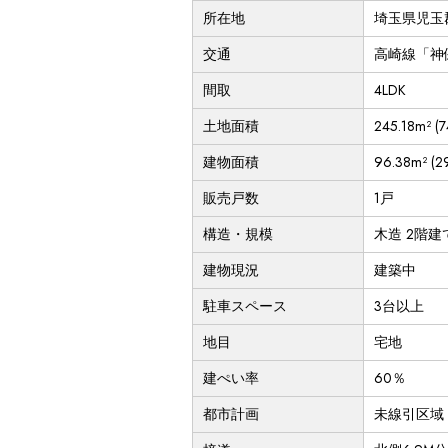
所在地
埼玉県児玉
交通
高崎線「神保
間取
4LDK
土地面積
245.18m² (
建物面積
96.38m² (
販売戸数
1戸
構造・規模
木造 2階建
建物現況
建築中
駐車スペース
3台以上
地目
宅地
建ぺい率
60％
都市計画
未線引区域