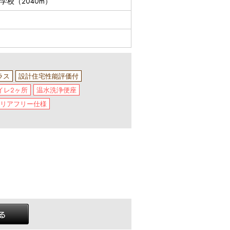
学校（2040m）
ラス
設計住宅性能評価付
イレ2ヶ所
温水洗浄便座
リアフリー仕様