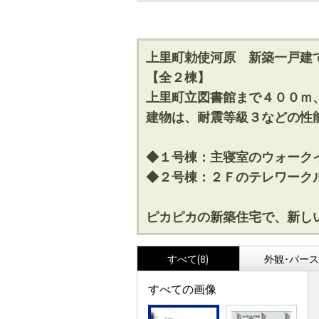
上里町勅使河原 新築一戸建
【全２棟】
上里町立図書館まで４００ｍ
建物は、耐震等級３などの性
◆１号棟：主寝室のウォーク
◆２号棟：２Ｆのテレワーク
ピカピカの新築住宅で、新し
すべて(8)
外観･パース(
すべての画像