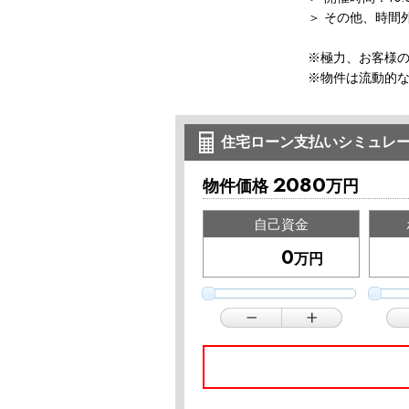
＞ その他、時間
※極力、お客様
※物件は流動的
住宅ローン支払いシミュレ
2080
物件価格
万円
自己資金
万円