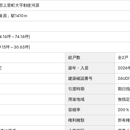
郡上里町大字勅使河原
原」駅1410ｍ
74.16坪～74.16坪)
29.15坪～30.63坪)
総戸数
全2戸
て
築年・入居
2026
建築確認番号
26UD
引渡時期
期日指
用途地域
無指定
容積率
200％
権利種類
所有権