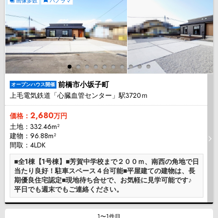
画像多数
パノラマ
前橋市小坂子町
オープンハウス開催
上毛電気鉄道「心臓血管センター」駅3720ｍ
2,680
価格：
万円
土地：332.46m²
建物：96.88m²
間取：4LDK
■全1棟【1号棟】■芳賀中学校まで２００ｍ、南西の角地で日
当たり良好！駐車スペース４台可能■平屋建ての建物は、長
期優良住宅認定■現地待ち合せで、お気軽に見学可能です♪
平日でも週末でもご連絡ください。
1〜1件目