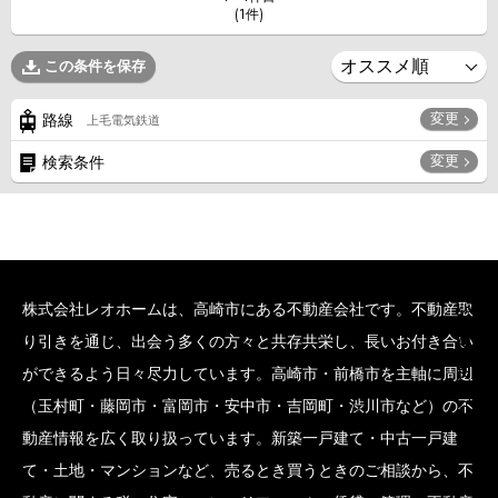
(1件)
この条件を保存
変更
路線
上毛電気鉄道
変更
検索条件
株式会社レオホームは、高崎市にある不動産会社です。不動産取
SCROLL BOTTOM
り引きを通じ、出会う多くの方々と共存共栄し、長いお付き合い
ができるよう日々尽力しています。高崎市・前橋市を主軸に周辺
（玉村町・藤岡市・富岡市・安中市・吉岡町・渋川市など）の不
動産情報を広く取り扱っています。新築一戸建て・中古一戸建
て・土地・マンションなど、売るとき買うときのご相談から、不