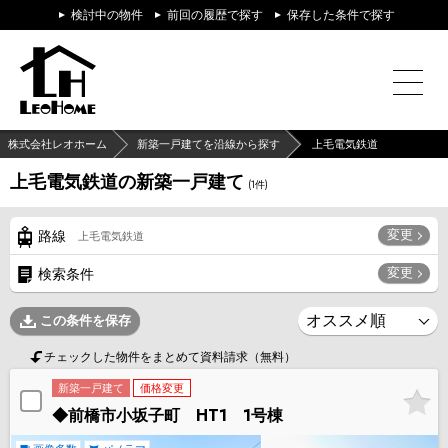
検討中の物件
前回の履歴で探す
保存した条件で探す
株式会社レオホーム
新築一戸建てを沿線から探す
上毛電気鉄道
上毛電気鉄道の新築一戸建て
(
1
件)
変更
路線
上毛電気鉄道
変更
検索条件
この条件を保存
チェックした物件をまとめて資料請求（無料）
新築一戸建て
価格変更
◆前橋市小坂子町 HT1 1号棟