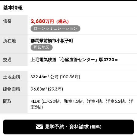
基本情報
価格
2,680
万円（税込）
ローンシミュレーション
所在地
群馬県前橋市小坂子町
周辺地図
交通
上毛電気鉄道「心臓血管センター」駅3720ｍ
土地面積
332.46m² 公簿 (100.56坪)
建物面積
96.88m² (29.3坪)
間取
4LDK (LDK20帖、和室4.5帖、洋室7帖、洋室5.2帖、洋
室5帖)
見学予約・資料請求
(無料)