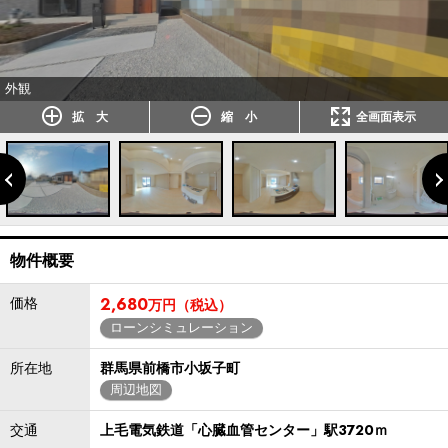
外観
拡 大
縮 小
全画面表示
物件概要
価格
2,680
万円（税込）
ローンシミュレーション
所在地
群馬県前橋市小坂子町
周辺地図
交通
上毛電気鉄道「心臓血管センター」駅3720ｍ