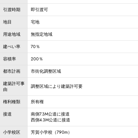
引渡時期
即引渡可
地目
宅地
用途地域
無指定地域
建ぺい率
70％
容積率
200％
都市計画
市街化調整区域
建築許可事
調整区域により建築許可要
由
権利種類
所有権
接道
南側7.3M公道に接道
西側4.3M公道に接道
小学校区
芳賀小学校（790m）