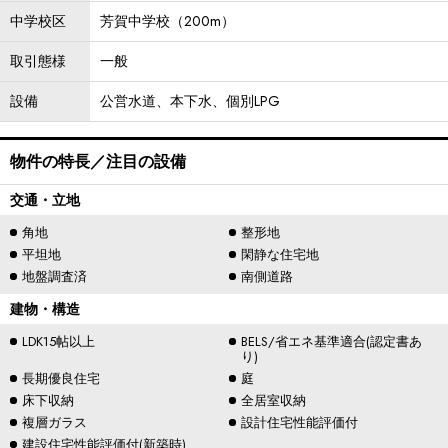
中学校区
芳賀中学校（200m）
取引態様
一般
設備
公営水道、本下水、個別LPG
物件の特長／注目の設備
交通・立地
角地
整形地
平坦地
閑静な住宅地
地盤調査済
南側道路
建物・構造
LDK15帖以上
BELS/省エネ基準適合(認定書あ
り)
長期優良住宅
庭
床下収納
全居室収納
複層ガラス
設計住宅性能評価付
建設住宅性能評価付(新築時)