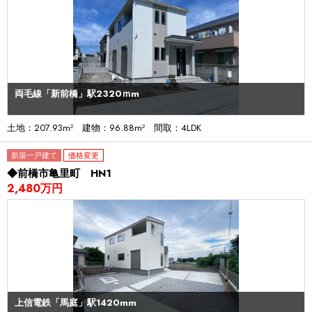
両毛線「新前橋」駅2320ｍm
土地：207.93m² 建物：96.88m² 間取：4LDK
新築一戸建て
価格変更
◆前橋市亀里町 HN1
2,480万円
上信電鉄「馬庭」駅1420mm