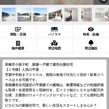
間取・区画
パノラマ
特長・設備
物件概要
周辺地図
周辺施設
前橋市小坂子町 新築一戸建て建売分譲住宅
【１号棟】人気の平屋
芳賀中学校まで２００ｍ、南西の角地で日当たり良好！駐車スペ
ースは４台可能です。
長期優良住宅認定の平屋建ての建物は、耐震等級などの性能評価
も取得！全居室明るく収納付き、広々２０帖のＬＤＫは勾配天井
仕様、主寝室のウォークインクローゼットなど、とても便利な間
取りです。
ピカピカの新築住宅で、新しい生活をスタートしませんか？