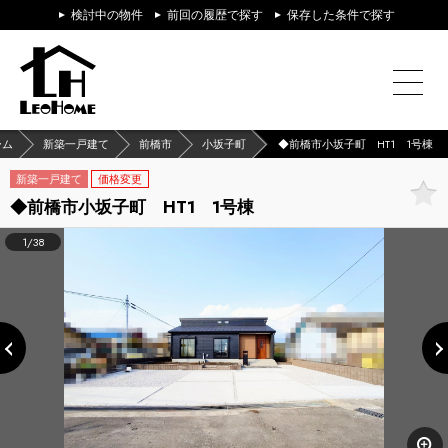
検討中の物件
前回の履歴で探す
保存した条件で探す
ーム
新築一戸建て
前橋市
小坂子町
◆前橋市小坂子町 HT1 1号棟
新築一戸建て
価格変更
◆前橋市小坂子町 HT1 1号棟
1/38