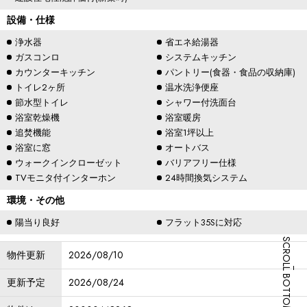
設備・仕様
浄水器
省エネ給湯器
ガスコンロ
システムキッチン
カウンターキッチン
パントリー(食器・食品の収納庫)
トイレ2ヶ所
温水洗浄便座
節水型トイレ
シャワー付洗面台
浴室乾燥機
浴室暖房
追焚機能
浴室1坪以上
浴室に窓
オートバス
ウォークインクローゼット
バリアフリー仕様
TVモニタ付インターホン
24時間換気システム
環境・その他
陽当り良好
フラット35Sに対応
SCROLL BOTTOM
物件更新
2026/08/10
更新予定
2026/08/24