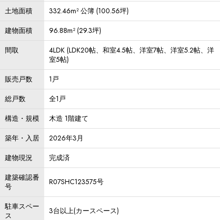
土地面積
332.46m² 公簿 (100.56坪)
建物面積
96.88m² (29.3坪)
間取
4LDK (LDK20帖、和室4.5帖、洋室7帖、洋室5.2帖、洋
室5帖)
販売戸数
1戸
総戸数
全1戸
構造・規模
木造 1階建て
築年・入居
2026年3月
建物現況
完成済
建築確認番
R07SHC123575号
号
駐車スペー
3台以上(カースペース)
ス