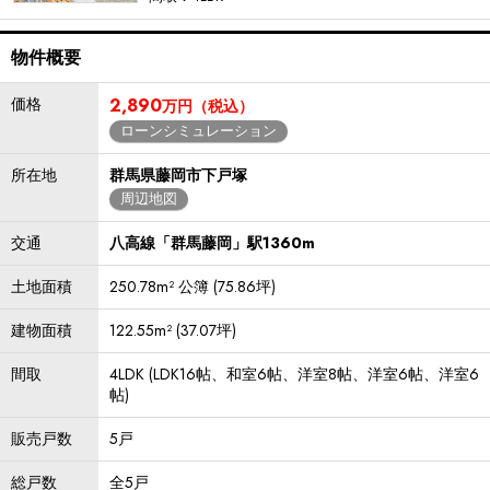
物件概要
価格
2,890
万円（税込）
ローンシミュレーション
所在地
群馬県藤岡市下戸塚
周辺地図
交通
八高線「群馬藤岡」駅1360m
土地面積
250.78m² 公簿 (75.86坪)
建物面積
122.55m² (37.07坪)
間取
4LDK (LDK16帖、和室6帖、洋室8帖、洋室6帖、洋室6
帖)
販売戸数
5戸
総戸数
全5戸