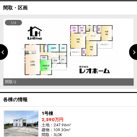
間取・区画
1/2
間取り
各棟の情報
1号棟
2,590万円
土地：247.96m²
建物：109.30m²
間取：3LDK