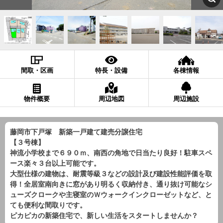
間取・区画
特長・設備
各棟情報
物件概要
周辺地図
周辺施設
藤岡市下戸塚 新築一戸建て建売分譲住宅
【３号棟】
神流小学校まで６９０ｍ、南西の角地で日当たり良好！駐車スペ
ース楽々３台以上可能です。
大型仕様の建物は、耐震等級３などの設計及び建設性能評価を取
得！全居室南向きに窓があり明るく収納付き、通り抜け可能なシ
ューズクロークや主寝室のＷウォークインクローゼットなど、と
ても便利な間取りです。
ピカピカの新築住宅で、新しい生活をスタートしませんか？