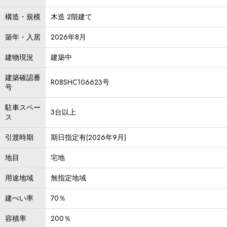
構造・規模
木造 2階建て
築年・入居
2026年8月
建物現況
建築中
建築確認番
R08SHC106623号
号
駐車スペー
3台以上
ス
引渡時期
期日指定有(2026年9月)
地目
宅地
用途地域
無指定地域
建ぺい率
70％
容積率
200％