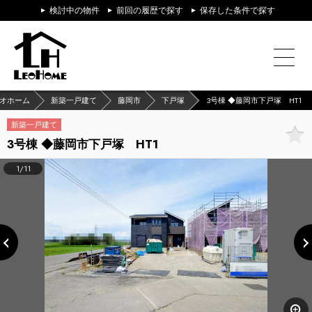
検討中の物件
前回の履歴で探す
保存した条件で探す
オホーム
新築一戸建て
藤岡市
下戸塚
3号棟 ◆藤岡市下戸塚 HT1
新築一戸建て
3号棟 ◆藤岡市下戸塚 HT1
1/11