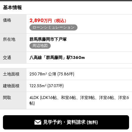
基本情報
価格
2,890
万円（税込）
ローンシミュレーション
所在地
群馬県藤岡市下戸塚
周辺地図
交通
八高線「群馬藤岡」駅1360m
土地面積
250.78m² 公簿 (75.86坪)
建物面積
122.55m² (37.07坪)
間取
4LDK (LDK16帖、和室6帖、洋室8帖、洋室6帖、洋室6
帖)
見学予約・資料請求
(無料)