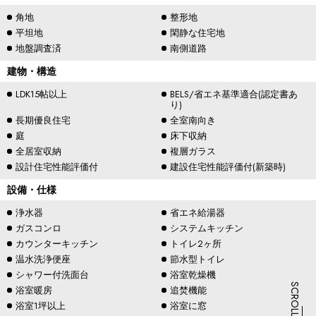
角地
整形地
平坦地
閑静な住宅地
地盤調査済
南側道路
建物・構造
LDK15帖以上
BELS/省エネ基準適合(認定書あ
り)
長期優良住宅
全室南向き
庭
床下収納
全居室収納
複層ガラス
設計住宅性能評価付
建設住宅性能評価付(新築時)
設備・仕様
浄水器
省エネ給湯器
ガスコンロ
システムキッチン
カウンターキッチン
トイレ2ヶ所
温水洗浄便座
節水型トイレ
シャワー付洗面台
浴室乾燥機
浴室暖房
追焚機能
浴室1坪以上
浴室に窓