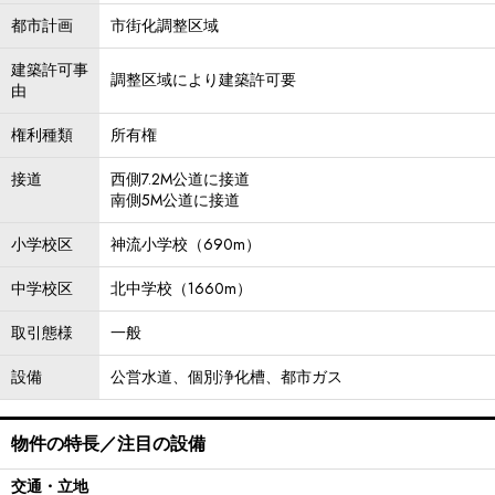
都市計画
市街化調整区域
建築許可事
調整区域により建築許可要
由
権利種類
所有権
接道
西側7.2M公道に接道
南側5M公道に接道
小学校区
神流小学校（690m）
中学校区
北中学校（1660m）
取引態様
一般
設備
公営水道、個別浄化槽、都市ガス
物件の特長／注目の設備
交通・立地