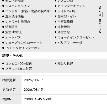
省エネ給湯器
ガスコンロ
システムキッチン
カウンターキッチン
SCROLL BOTTOM
パントリー(食器・食品の収納庫)
トイレ2ヶ所
温水洗浄便座
節水型トイレ
シャワー付洗面台
浴室乾燥機
浴室暖房
追焚機能
浴室1坪以上
浴室に窓
オートバス
ウォークインクローゼット
シューズインクローゼット
バリアフリー仕様
TVモニタ付インターホン
環境・その他
コンビニ400m以内
陽当り良好
フラット35Sに対応
物件更新
2026/08/05
更新予定
2026/08/15
物件No.
20000454974-001