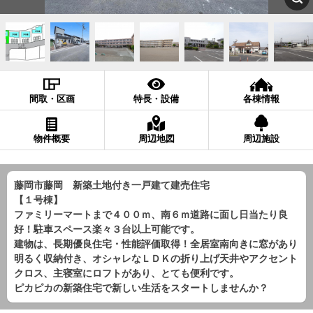
間取・区画
特長・設備
各棟情報
物件概要
周辺地図
周辺施設
藤岡市藤岡 新築土地付き一戸建て建売住宅
【１号棟】
ファミリーマートまで４００ｍ、南６ｍ道路に面し日当たり良
好！駐車スペース楽々３台以上可能です。
建物は、長期優良住宅・性能評価取得！全居室南向きに窓があり
明るく収納付き、オシャレなＬＤＫの折り上げ天井やアクセント
クロス、主寝室にロフトがあり、とても便利です。
ピカピカの新築住宅で新しい生活をスタートしませんか？