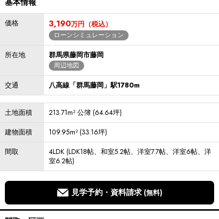
基本情報
価格
3,190
万円（税込）
ローンシミュレーション
所在地
群馬県藤岡市藤岡
周辺地図
交通
八高線「群馬藤岡」駅1780m
土地面積
213.71m² 公簿 (64.64坪)
建物面積
109.95m² (33.16坪)
間取
4LDK (LDK18帖、和室5.2帖、洋室7.7帖、洋室6帖、洋
室6.2帖)
見学予約・資料請求
(無料)