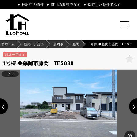
検討中の物件
前回の履歴で探す
保存した条件で探す
レオホーム
新築一戸建て
藤岡市
藤岡
1号棟 ◆藤岡市藤岡 TE5038
新築一戸建て
1号棟 ◆藤岡市藤岡 TE5038
1/10