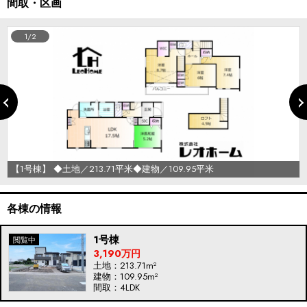
間取・区画
1/2
【1号棟】 ◆土地／213.71平米◆建物／109.95平米
各棟の情報
1号棟
3,190万円
土地：213.71m²
建物：109.95m²
間取：4LDK