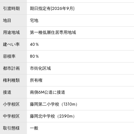
引渡時期
期日指定有(2026年9月)
地目
宅地
用途地域
第一種低層住居専用地域
建ぺい率
40％
容積率
80％
都市計画
市街化区域
権利種類
所有権
接道
南側6M公道に接道
小学校区
藤岡第二小学校（1310m）
中学校区
藤岡北中学校（2390m）
取引態様
一般