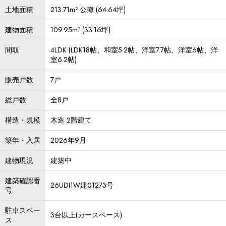
土地面積
213.71m² 公簿 (64.64坪)
建物面積
109.95m² (33.16坪)
間取
4LDK (LDK18帖、和室5.2帖、洋室7.7帖、洋室6帖、洋
室6.2帖)
販売戸数
7戸
総戸数
全8戸
構造・規模
木造 2階建て
築年・入居
2026年9月
建物現況
建築中
建築確認番
26UDI1W建01273号
号
駐車スペー
3台以上(カースペース)
ス