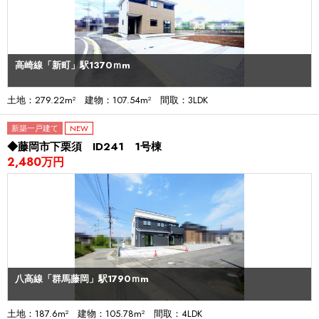
高崎線「新町」駅1370ｍm
土地：279.22m² 建物：107.54m² 間取：3LDK
新築一戸建て
NEW
◆藤岡市下栗須 ID241 1号棟
2,480万円
八高線「群馬藤岡」駅1790ｍm
土地：187.6m² 建物：105.78m² 間取：4LDK