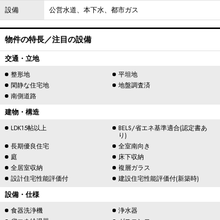
設備
公営水道、本下水、都市ガス
物件の特長／注目の設備
交通・立地
整形地
平坦地
閑静な住宅地
地盤調査済
南側道路
建物・構造
LDK15帖以上
BELS/省エネ基準適合(認定書あ
り)
長期優良住宅
全室南向き
庭
床下収納
全居室収納
複層ガラス
設計住宅性能評価付
建設住宅性能評価付(新築時)
設備・仕様
食器洗浄機
浄水器