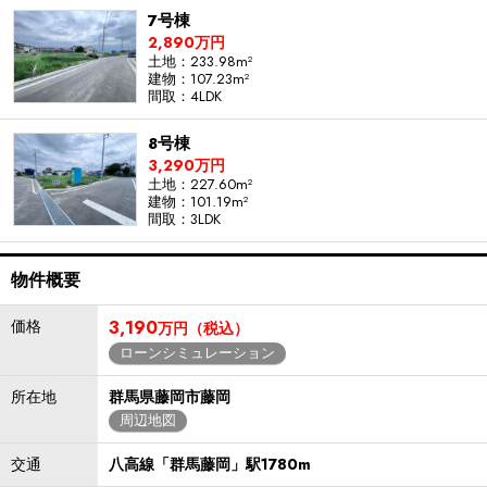
7号棟
2,890万円
土地：233.98m²
建物：107.23m²
間取：4LDK
8号棟
3,290万円
土地：227.60m²
建物：101.19m²
間取：3LDK
物件概要
価格
3,190
万円（税込）
ローンシミュレーション
所在地
群馬県藤岡市藤岡
周辺地図
交通
八高線「群馬藤岡」駅1780m