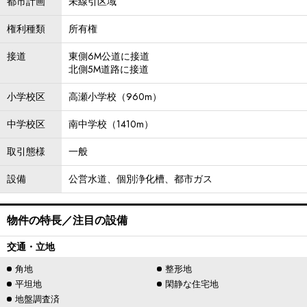
都市計画
未線引区域
権利種類
所有権
接道
東側6M公道に接道
北側5M道路に接道
小学校区
高瀬小学校（960m）
中学校区
南中学校（1410m）
取引態様
一般
設備
公営水道、個別浄化槽、都市ガス
物件の特長／注目の設備
交通・立地
角地
整形地
平坦地
閑静な住宅地
地盤調査済