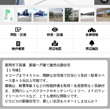
間取・区画
特長・設備
各棟情報
物件概要
周辺地図
周辺施設
富岡市下高瀬 新築一戸建て建売分譲住宅
【１号棟】
Ａコープまで４５０ｍ、閑静な住宅地で日当たり良好！駐車スペ
ース楽々３台以上可能です。
建物は、耐震等級３などの性能評価を取得！全居室明るく収納付
き、玄関のシューズクロークやキッチンパントリー、２Ｆのラン
ドリースペースなど、とても便利な間取りです。
ピカピカの新築住宅で、新しい生活をスタートしませんか？