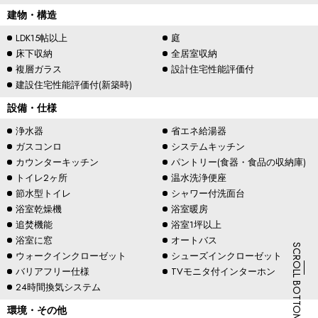
建物・構造
LDK15帖以上
庭
床下収納
全居室収納
複層ガラス
設計住宅性能評価付
建設住宅性能評価付(新築時)
設備・仕様
浄水器
省エネ給湯器
ガスコンロ
システムキッチン
カウンターキッチン
パントリー(食器・食品の収納庫)
トイレ2ヶ所
温水洗浄便座
節水型トイレ
シャワー付洗面台
浴室乾燥機
浴室暖房
追焚機能
浴室1坪以上
浴室に窓
オートバス
SCROLL BOTTOM
ウォークインクローゼット
シューズインクローゼット
バリアフリー仕様
TVモニタ付インターホン
24時間換気システム
環境・その他