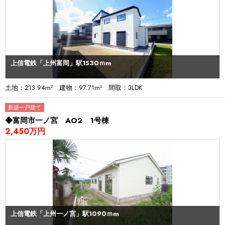
上信電鉄「上州富岡」駅1530ｍm
土地：213.94m² 建物：97.71m² 間取：3LDK
新築一戸建て
◆富岡市一ノ宮 AO2 1号棟
2,450万円
上信電鉄「上州一ノ宮」駅1090ｍm