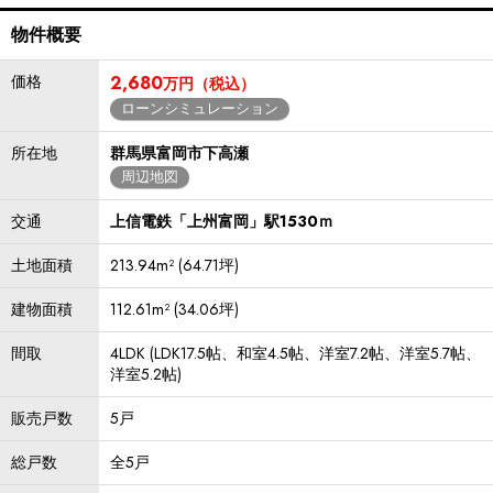
物件概要
価格
2,680
万円（税込）
ローンシミュレーション
所在地
群馬県富岡市下高瀬
周辺地図
交通
上信電鉄「上州富岡」駅1530ｍ
土地面積
213.94m² (64.71坪)
建物面積
112.61m² (34.06坪)
間取
4LDK (LDK17.5帖、和室4.5帖、洋室7.2帖、洋室5.7帖、
洋室5.2帖)
販売戸数
5戸
総戸数
全5戸