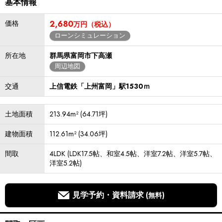
基本情報
価格
2,680
万円（税込）
ローンシミュレーション
所在地
群馬県富岡市下高瀬
周辺地図
交通
上信電鉄「上州富岡」駅1530ｍ
土地面積
213.94m² (64.71坪)
建物面積
112.61m² (34.06坪)
間取
4LDK (LDK17.5帖、和室4.5帖、洋室7.2帖、洋室5.7帖、
洋室5.2帖)
見学予約・資料請求
(無料)