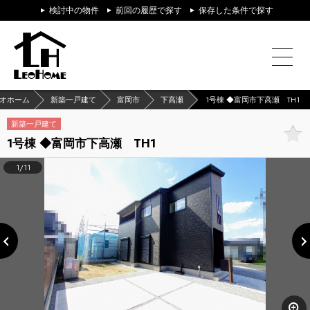
検討中の物件
前回の履歴で探す
保存した条件で探す
オホーム
新築一戸建て
富岡市
下高瀬
1号棟 ◆富岡市下高瀬 TH1
新築一戸建て
1号棟 ◆富岡市下高瀬 TH1
1/11