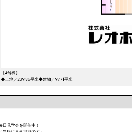
【4号棟】
◆土地／239.86平米◆建物／97.71平米
毎日見学会を開催中！
お気軽に見学可能です♪