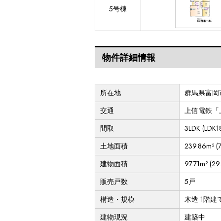
5号棟
物件詳細情報
所在地
群馬県富岡
交通
上信電鉄「
間取
3LDK (L
土地面積
239.86m² (
建物面積
97.71m² (2
販売戸数
5戸
構造・規模
木造 1階建
建物現況
建築中