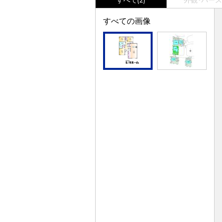
すべて(2)
外観･パース(
すべての画像