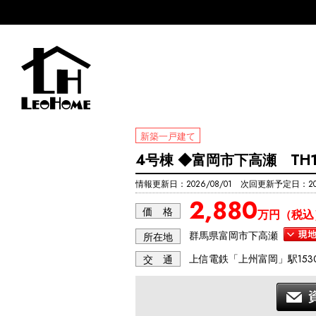
新築一戸建て
4号棟 ◆富岡市下高瀬 TH
情報更新日：2026/08/01 次回更新予定日：202
2,880
価 格
万円（税込
群馬県富岡市下高瀬
所在地
上信電鉄「上州富岡」駅153
交 通