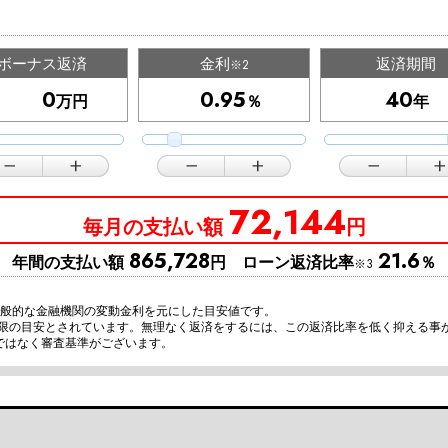
ボーナス返済
金利
返済期間
※2
万円
％
年
72,144
毎月の支払い額
円
865,728
21.6
年間の支払い額
円 ローン返済比率
％
※3
一般的な金融機関の変動金利を元にした目安値です。
上限の目安とされています。無理なく返済をするには、この返済比率を低く抑える事
ではなく審査基準がございます。