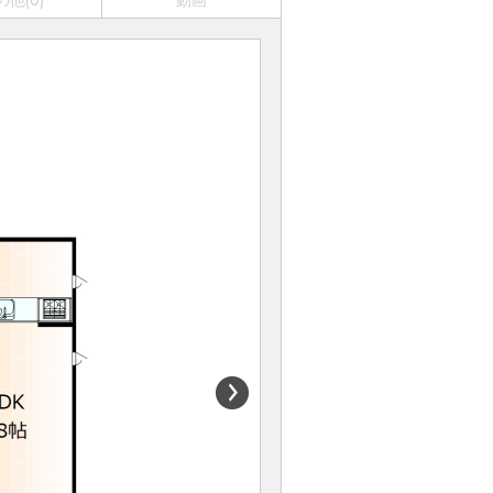
の他(0)
動画