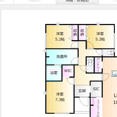
0)
内観(0)
間取・区画(2)
そ