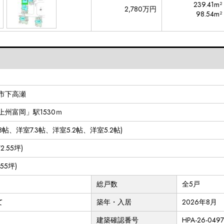
239.41m²
2,780万円
98.54m²
市下高瀬
上州富岡」駅1530ｍ
DK18帖、洋室7.3帖、洋室5.2帖、洋室5.2帖)
72.55坪)
9.55坪)
総戸数
全5戸
て
築年・入居
2026年8月
建築確認番号
HPA-26-049