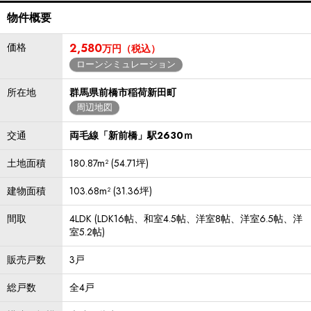
物件概要
価格
2,580
万円（税込）
ローンシミュレーション
所在地
群馬県前橋市稲荷新田町
周辺地図
交通
両毛線「新前橋」駅2630ｍ
土地面積
180.87m² (54.71坪)
建物面積
103.68m² (31.36坪)
間取
4LDK (LDK16帖、和室4.5帖、洋室8帖、洋室6.5帖、洋
室5.2帖)
販売戸数
3戸
総戸数
全4戸