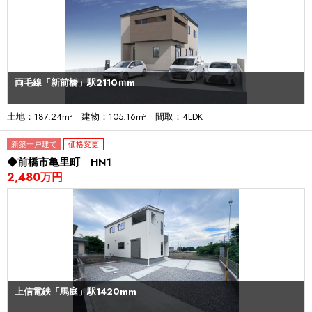
両毛線「新前橋」駅2110ｍm
土地：187.24m² 建物：105.16m² 間取：4LDK
新築一戸建て
価格変更
◆前橋市亀里町 HN1
2,480万円
上信電鉄「馬庭」駅1420mm