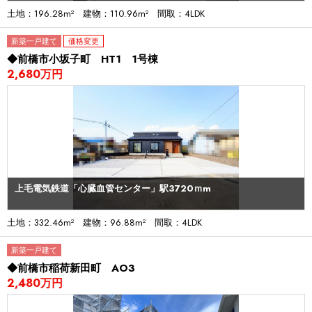
土地：196.28m² 建物：110.96m² 間取：4LDK
新築一戸建て
価格変更
◆前橋市小坂子町 HT1 1号棟
2,680万円
上毛電気鉄道「心臓血管センター」駅3720ｍm
土地：332.46m² 建物：96.88m² 間取：4LDK
新築一戸建て
◆前橋市稲荷新田町 AO3
2,480万円