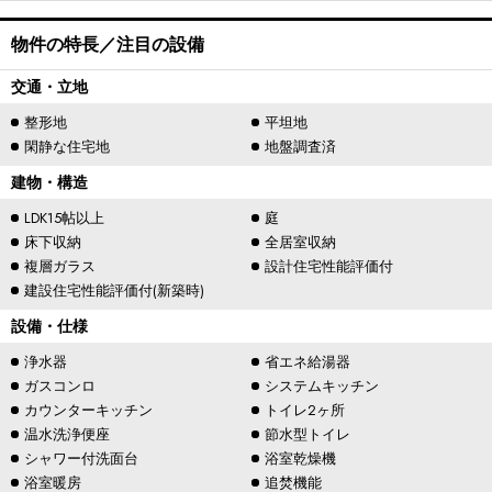
物件の特長／注目の設備
交通・立地
整形地
平坦地
閑静な住宅地
地盤調査済
建物・構造
LDK15帖以上
庭
床下収納
全居室収納
複層ガラス
設計住宅性能評価付
建設住宅性能評価付(新築時)
設備・仕様
浄水器
省エネ給湯器
ガスコンロ
システムキッチン
カウンターキッチン
トイレ2ヶ所
温水洗浄便座
節水型トイレ
シャワー付洗面台
浴室乾燥機
浴室暖房
追焚機能