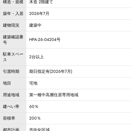
構造・規模
木造 2階建て
築年・入居
2026年7月
建物現況
建築中
建築確認番
HPA-26-04204号
号
駐車スペー
2台以上
ス
引渡時期
期日指定有(2026年7月)
地目
宅地
用途地域
第一種中高層住居専用地域
建ぺい率
60％
容積率
200％
都市計画
市街化区域