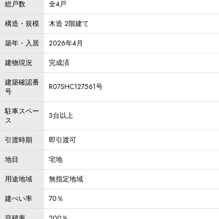
総戸数
全4戸
構造・規模
木造 2階建て
築年・入居
2026年4月
建物現況
完成済
建築確認番
R07SHC127561号
号
駐車スペー
3台以上
ス
引渡時期
即引渡可
地目
宅地
用途地域
無指定地域
建ぺい率
70％
容積率
200％