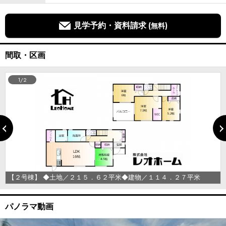
見学予約・資料請求
(無料)
間取・区画
1/2
【２号棟】 ◆土地／２１５．６２平米◆建物／１１４．２７平米
パノラマ動画