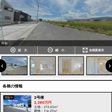
外観
拡 大
縮 小
全画面表示
各棟の情報
2号棟
2,280万円
土地：215.62m²
建物：114.27m²