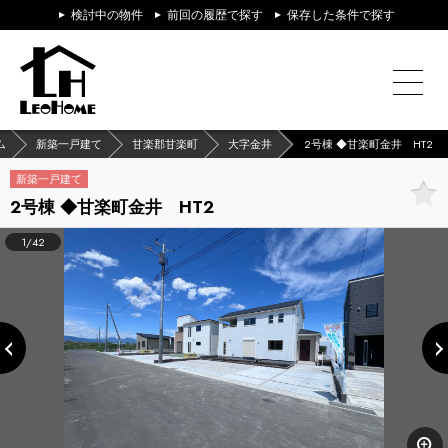
検討中の物件
前回の履歴で探す
保存した条件で探す
ム
新築一戸建て
甘楽郡甘楽町
大字金井
2号棟 ◆甘楽町金井 HT2
新築一戸建て
2号棟 ◆甘楽町金井 HT2
1/42