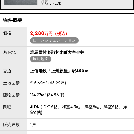
間取：4LDK
物件概要
価格
2,280
万円（税込）
ローンシミュレーション
所在地
群馬県甘楽郡甘楽町大字金井
周辺地図
交通
上信電鉄「上州新屋」駅450ｍ
土地面積
215.62m² (65.22坪)
建物面積
114.27m² (34.56坪)
間取
4LDK (LDK16帖、和室4.5帖、洋室8帖、洋室6帖、洋
室6帖)
販売戸数
1戸