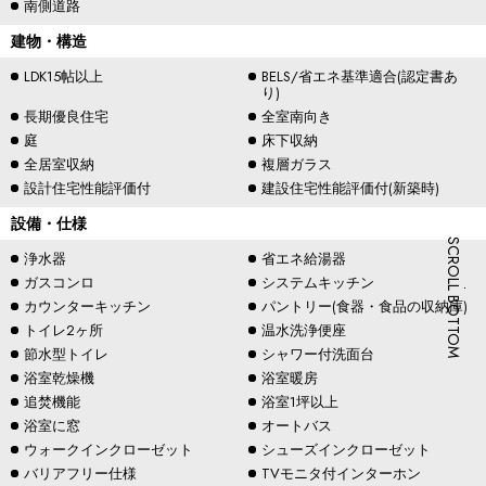
南側道路
建物・構造
LDK15帖以上
BELS/省エネ基準適合(認定書あ
り)
長期優良住宅
全室南向き
庭
床下収納
全居室収納
複層ガラス
設計住宅性能評価付
建設住宅性能評価付(新築時)
設備・仕様
SCROLL BOTTOM
浄水器
省エネ給湯器
ガスコンロ
システムキッチン
カウンターキッチン
パントリー(食器・食品の収納庫)
トイレ2ヶ所
温水洗浄便座
節水型トイレ
シャワー付洗面台
浴室乾燥機
浴室暖房
追焚機能
浴室1坪以上
浴室に窓
オートバス
ウォークインクローゼット
シューズインクローゼット
バリアフリー仕様
TVモニタ付インターホン