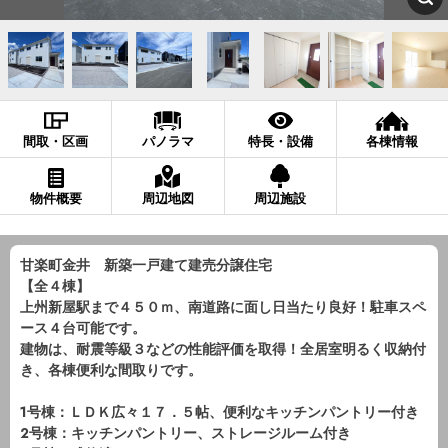
間取・区画
パノラマ
特長・設備
各棟情報
物件概要
周辺地図
周辺施設
甘楽町金井 新築一戸建て建売分譲住宅
【全４棟】
上州新屋駅まで４５０ｍ、南道路に面し日当たり良好！駐車スペ
ース４台可能です。
建物は、耐震等級３などの性能評価を取得！全居室明るく収納付
き、各棟便利な間取りです。
1号棟：ＬＤＫ広々１７．５帖、便利なキッチンパントリー付き
2号棟：キッチンパントリー、ストレージルーム付き