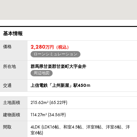
基本情報
価格
2,280
万円（税込）
ローンシミュレーション
所在地
群馬県甘楽郡甘楽町大字金井
周辺地図
交通
上信電鉄「上州新屋」駅450ｍ
土地面積
215.62m² (65.22坪)
建物面積
114.27m² (34.56坪)
間取
4LDK (LDK16帖、和室4.5帖、洋室8帖、洋室6帖、洋
室6帖)