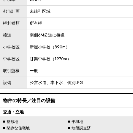
都市計画
未線引区域
権利種類
所有権
接道
南側6M公道に接道
小学校区
新屋小学校（890m）
中学校区
甘楽中学校（1970m）
取引態様
一般
設備
公営水道、本下水、個別LPG
物件の特長／注目の設備
交通・立地
整形地
平坦地
閑静な住宅地
地盤調査済