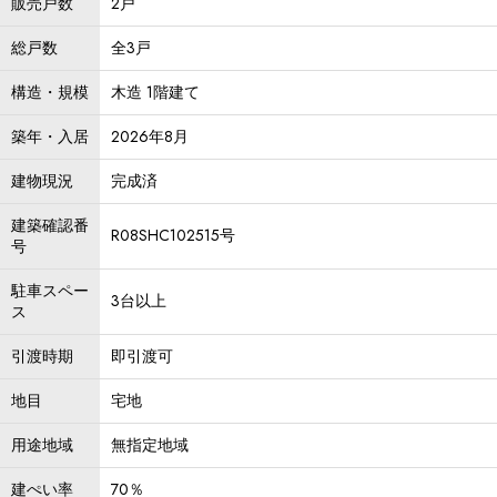
販売戸数
2戸
総戸数
全3戸
構造・規模
木造 1階建て
築年・入居
2026年8月
建物現況
完成済
建築確認番
R08SHC102515号
号
駐車スペー
3台以上
ス
引渡時期
即引渡可
地目
宅地
用途地域
無指定地域
建ぺい率
70％