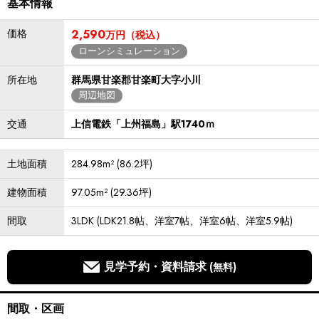
基本情報
価格
2,590
万円（税込）
ローンシミュレーション
所在地
群馬県甘楽郡甘楽町大字小川
周辺地図
交通
上信電鉄「上州福島」駅1740ｍ
土地面積
284.98m² (86.2坪)
建物面積
97.05m² (29.36坪)
間取
3LDK (LDK21.8帖、洋室7帖、洋室6帖、洋室5.9帖)
見学予約・資料請求
(無料)
間取・区画