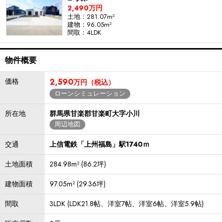
2,490万円
土地：281.07m²
建物：96.05m²
間取：4LDK
物件概要
価格
2,590
万円（税込）
ローンシミュレーション
所在地
群馬県甘楽郡甘楽町大字小川
周辺地図
交通
上信電鉄「上州福島」駅1740ｍ
土地面積
284.98m² (86.2坪)
建物面積
97.05m² (29.36坪)
間取
3LDK (LDK21.8帖、洋室7帖、洋室6帖、洋室5.9帖)