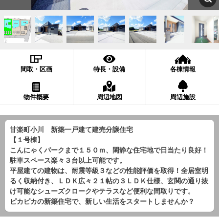
間取・区画
特長・設備
各棟情報
物件概要
周辺地図
周辺施設
甘楽町小川 新築一戸建て建売分譲住宅
【１号棟】
こんにゃくパークまで１５０ｍ、閑静な住宅地で日当たり良好！
駐車スペース楽々３台以上可能です。
平屋建ての建物は、耐震等級３などの性能評価を取得！全居室明
るく収納付き、ＬＤＫ広々２１帖の３ＬＤＫ仕様、玄関の通り抜
け可能なシューズクロークやテラスなど便利な間取りです。
ピカピカの新築住宅で、新しい生活をスタートしませんか？