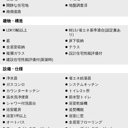
閑静な住宅地
地盤調査済
南側道路
建物・構造
LDK15帖以上
BELS/省エネ基準適合(認定書あ
り)
庭
床下収納
全居室収納
テラス
複層ガラス
設計住宅性能評価付
建設住宅性能評価付(新築時)
設備・仕様
浄水器
省エネ給湯器
ガスコンロ
システムキッチン
カウンターキッチン
トイレ2ヶ所
温水洗浄便座
節水型トイレ
シャワー付洗面台
浴室乾燥機
浴室暖房
追焚機能
浴室1坪以上
浴室に窓
オートバス
全居室フローリング