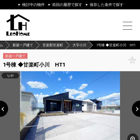
検討中の物件
前回の履歴で探す
保存した条件で探す
ム
新築一戸建て
甘楽郡甘楽町
大字小川
1号棟 ◆甘楽町小川 HT1
新築一戸建て
1号棟 ◆甘楽町小川 HT1
1/37