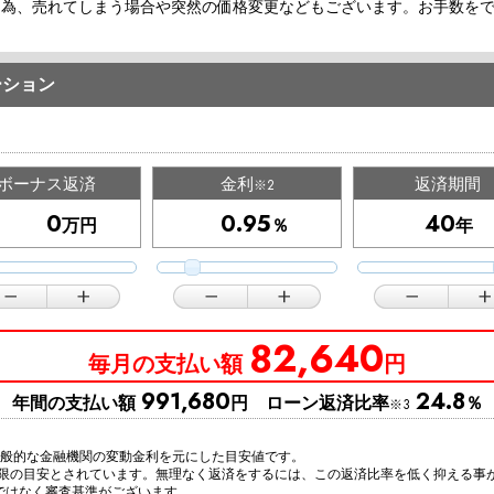
な為、売れてしまう場合や突然の価格変更などもございます。お手数を
ーション
ボーナス返済
金利
返済期間
※2
万円
％
年
82,640
毎月の支払い額
円
991,680
24.8
年間の支払い額
円 ローン返済比率
％
※3
一般的な金融機関の変動金利を元にした目安値です。
上限の目安とされています。無理なく返済をするには、この返済比率を低く抑える事
ではなく審査基準がございます。