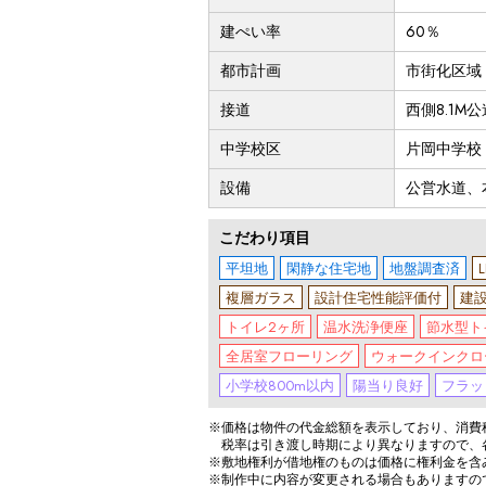
建ぺい率
60％
都市計画
市街化区域
接道
西側8.1M
中学校区
片岡中学校（
設備
公営水道、
こだわり項目
平坦地
閑静な住宅地
地盤調査済
複層ガラス
設計住宅性能評価付
建設
トイレ2ヶ所
温水洗浄便座
節水型ト
全居室フローリング
ウォークインクロ
小学校800m以内
陽当り良好
フラッ
※価格は物件の代金総額を表示しており、消費税
税率は引き渡し時期により異なりますので、
※敷地権利が借地権のものは価格に権利金を含
※制作中に内容が変更される場合もありますの