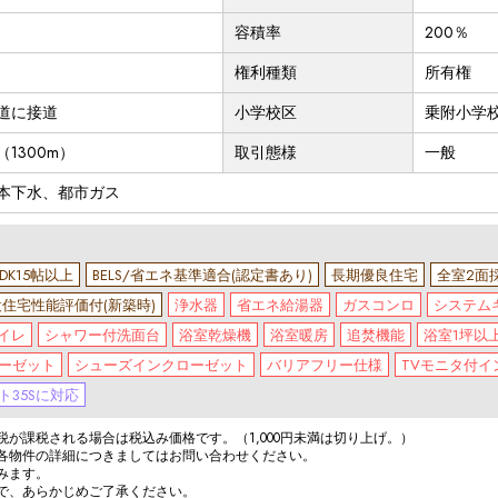
容積率
200％
権利種類
所有権
公道に接道
小学校区
乗附小学校
1300m）
取引態様
一般
本下水、都市ガス
LDK15帖以上
BELS/省エネ基準適合(認定書あり)
長期優良住宅
全室2面
住宅性能評価付(新築時)
浄水器
省エネ給湯器
ガスコンロ
システム
イレ
シャワー付洗面台
浴室乾燥機
浴室暖房
追焚機能
浴室1坪以
ーゼット
シューズインクローゼット
バリアフリー仕様
TVモニタ付イ
ト35Sに対応
が課税される場合は税込み価格です。（1,000円未満は切り上げ。）
各物件の詳細につきましてはお問い合わせください。
みます。
で、あらかじめご了承ください。