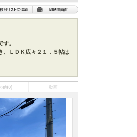
です。
き、ＬＤＫ広々２１．５帖は
の他(0)
動画