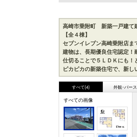
高崎市乗附町 新築一戸建て
【全４棟】
セブンイレブン高崎乗附店ま
建物は、長期優良住宅認定！
仕切ることで５ＬＤＫにも！
ピカピカの新築住宅で、新し
すべて(4)
外観･パース(
すべての画像