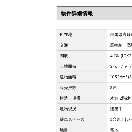
物件詳細情報
所在地
群馬県高崎
交通
高崎線「高崎
間取
4LDK (L
土地面積
246.47m²
建物面積
105.16m² (3
販売戸数
3戸
構造・規模
木造 2階建
建物現況
建築中
駐車スペース
3台以上(カ
地目
宅地