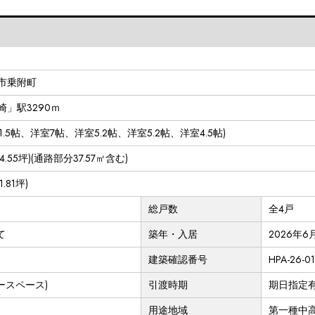
市乗附町
」駅3290ｍ
DK21.5帖、洋室7帖、洋室5.2帖、洋室5.2帖、洋室4.5帖)
 (74.55坪)(通路部分37.57㎡含む)
1.81坪)
総戸数
全4戸
て
築年・入居
2026年6
建築確認番号
HPA-26-0
ースペース)
引渡時期
期日指定有(
用途地域
第一種中