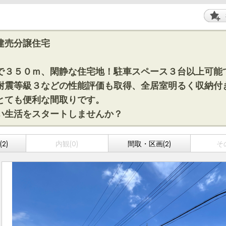
建売分譲住宅
で３５０ｍ、閑静な住宅地！駐車スペース３台以上可能
耐震等級３などの性能評価も取得、全居室明るく収納付
とても便利な間取りです。
い生活をスタートしませんか？
2)
内観(0)
間取・区画(2)
そ