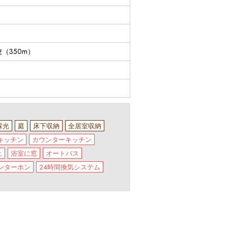
（350m）
採光
庭
床下収納
全居室収納
キッチン
カウンターキッチン
上
浴室に窓
オートバス
ンターホン
24時間換気システム