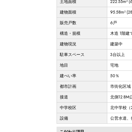
土地面積
222.55m² (
建物面積
95.58m² (2
販売戸数
6戸
構造・規模
木造 1階建
建物現況
建築中
駐車スペース
3台以上
地目
宅地
建ぺい率
50％
都市計画
市街化区域
接道
北側12.8
中学校区
北中学校（2
設備
公営水道、
こだわり項目