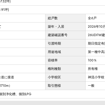
67.32坪)
8.91坪)
総戸数
全6戸
て
築年・入居
2026年10
建築確認番号
26UDI1W建
引渡時期
期日指定有(2
用途地域
第一種中高
容積率
100％
権利種類
所有権
M公道に接道
小学校区
神流小学校（
710m）
取引態様
一般
個別浄化槽、個別LPG