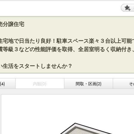
売分譲住宅
住宅地で日当たり良好！駐車スペース楽々３台以上可能
震等級３などの性能評価を取得、全居室明るく収納付き
い生活をスタートしませんか？
4)
内観(0)
間取・区画(2)
そ