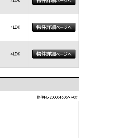
4LDK
4LDK
4LDK
物件No.20000460697-001