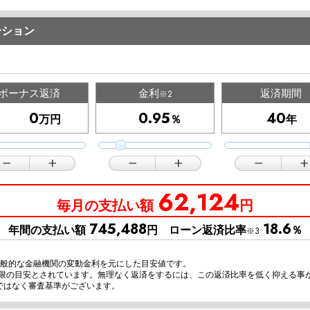
ーション
ボーナス返済
金利
返済期間
※2
万円
％
年
62,124
毎月の支払い額
円
745,488
18.6
年間の支払い額
円 ローン返済比率
％
※3
一般的な金融機関の変動金利を元にした目安値です。
上限の目安とされています。無理なく返済をするには、この返済比率を低く抑える事
ではなく審査基準がございます。