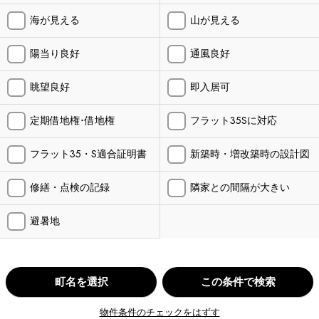
海が見える
山が見える
陽当り良好
通風良好
眺望良好
即入居可
定期借地権･借地権
フラット35Sに対応
フラット35・S適合証明書
新築時・増改築時の設計図
修繕・点検の記録
隣家との間隔が大きい
避暑地
町名を選択
この条件で検索
物件条件のチェックをはずす