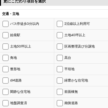
更にこだわり項目を選択
交通・立地
バス停徒歩3分以内
2沿線以上利用可
始発駅
土地40坪以上
土地50坪以上
区画整理及び分譲地
角地
高台
整形地
平坦地
6M道路
緑豊かな住宅地
閑静な住宅地
前面棟無
地盤調査済
南側道路