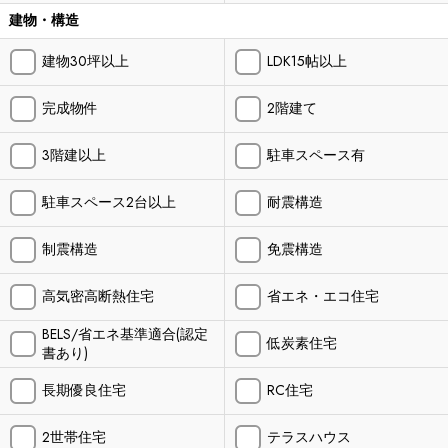
建物・構造
建物30坪以上
LDK15帖以上
完成物件
2階建て
3階建以上
駐車スペース有
駐車スペース2台以上
耐震構造
制震構造
免震構造
高気密高断熱住宅
省エネ・エコ住宅
BELS/省エネ基準適合(認定
低炭素住宅
書あり)
長期優良住宅
RC住宅
2世帯住宅
テラスハウス