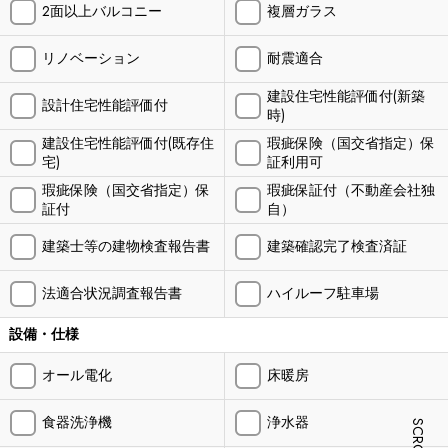
2面以上バルコニー
複層ガラス
リノベーション
耐震適合
建設住宅性能評価付(新築
設計住宅性能評価付
時)
建設住宅性能評価付(既存住
瑕疵保険（国交省指定）保
宅)
証利用可
瑕疵保険（国交省指定）保
瑕疵保証付（不動産会社独
証付
自）
建築士等の建物検査報告書
建築確認完了検査済証
法適合状況調査報告書
ハイルーフ駐車場
設備・仕様
オール電化
床暖房
食器洗浄機
浄水器