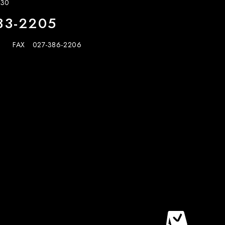
30
33-2205
FAX 027-386-2206