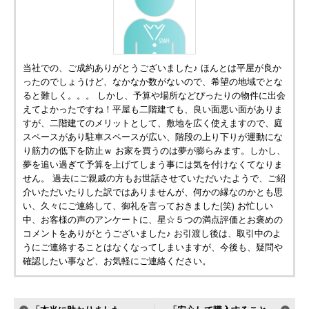
当社での、ご成約ありがとうございました♪ ほんとは平屋が良か
ったのでしょうけど、なかなか数がないので、希望の地域でとな
ると難しく。。。 しかし、予算や場所などぴったりの物件に出会
えてよかったですね！平屋も二階建ても、良い面悪い面がありま
すが、二階建てのメリットとして、敷地を広く使えますので、庭
スペースがあり駐車スペースが広い、階段の上り下りが運動にな
り筋力の低下を防止ｗ お家を買うのは夢が膨らみます。しかし、
夢を追い過ぎて予算を上げてしまう事には気を付けなくてなりま
せん。 過去にご親戚の方もお世話させていただいたようで、ご紹
介いただいたりした訳ではありませんが、何かの縁なのかとも思
い、久々にご連絡して、御礼を言っておきました(笑) お忙しい
中、お客様の声のアンケートに、星☆５つの満点評価とお褒めの
コメントをありがとうございました♪ お引渡し後は、取引中のよ
うにご連絡することはなくなってしまいますが、今後も、疑問や
確認したい事など、お気軽にご連絡ください。