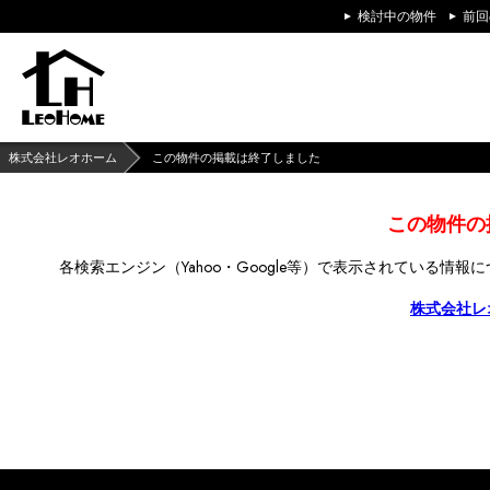
検討中の物件
前回
株式会社レオホーム
この物件の掲載は終了しました
この物件の
各検索エンジン（Yahoo・Google等）で
表示されている情報に
株式会社レ