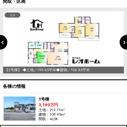
間取・区画
1/2
【2号棟】 ◆土地／199.85平米◆建物／106.85平米
各棟の情報
1号棟
3,190万円
土地：213.71m²
建物：109.95m²
間取：4LDK