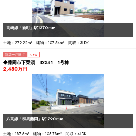
高崎線「新町」駅1370ｍm
土地：279.22m² 建物：107.54m² 間取：3LDK
新築一戸建て
NEW
◆藤岡市下栗須 ID241 1号棟
2,480万円
八高線「群馬藤岡」駅1790ｍm
土地：187.6m² 建物：105.78m² 間取：4LDK