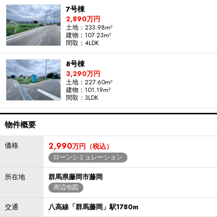
7号棟
2,890万円
土地：233.98m²
建物：107.23m²
間取：4LDK
8号棟
3,290万円
土地：227.60m²
建物：101.19m²
間取：3LDK
物件概要
価格
2,990
万円（税込）
ローンシミュレーション
所在地
群馬県藤岡市藤岡
周辺地図
交通
八高線「群馬藤岡」駅1780m