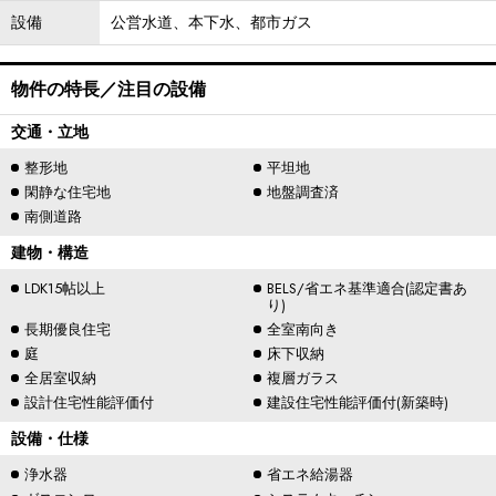
設備
公営水道、本下水、都市ガス
物件の特長／注目の設備
交通・立地
整形地
平坦地
閑静な住宅地
地盤調査済
南側道路
建物・構造
LDK15帖以上
BELS/省エネ基準適合(認定書あ
り)
長期優良住宅
全室南向き
庭
床下収納
全居室収納
複層ガラス
設計住宅性能評価付
建設住宅性能評価付(新築時)
設備・仕様
浄水器
省エネ給湯器