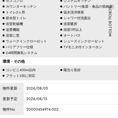
ガスコンロ
システムキッチン
カウンターキッチン
パントリー(食器・食品の収納庫)
SCROLL BOTTOM
トイレ2ヶ所
温水洗浄便座
節水型トイレ
シャワー付洗面台
浴室乾燥機
浴室暖房
追焚機能
浴室1坪以上
浴室に窓
オートバス
ウォークインクローゼット
シューズインクローゼット
バリアフリー仕様
TVモニタ付インターホン
24時間換気システム
環境・その他
コンビニ400m以内
陽当り良好
フラット35Sに対応
物件更新
2026/08/05
更新予定
2026/08/15
物件No.
20000454974-002