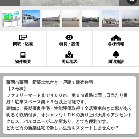
間取・区画
特長・設備
各棟情報
物件概要
周辺地図
周辺施設
藤岡市藤岡 新築土地付き一戸建て建売住宅
【２号棟】
ファミリーマートまで４００ｍ、南６ｍ道路に面し日当たり良
好！駐車スペース楽々３台以上可能です。
建物は、長期優良住宅・性能評価取得！全居室南向きに窓があり
明るく収納付き、オシャレなＬＤＫの折り上げ天井やアクセント
クロス、バルコニーが二か所あり、とても便利です。
ピカピカの新築住宅で新しい生活をスタートしませんか？