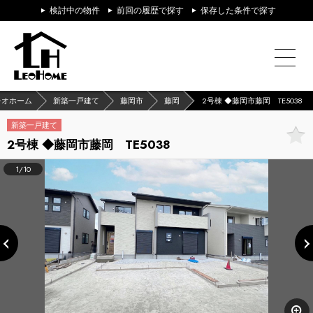
検討中の物件
前回の履歴で探す
保存した条件で探す
レオホーム
新築一戸建て
藤岡市
藤岡
2号棟 ◆藤岡市藤岡 TE5038
新築一戸建て
2号棟 ◆藤岡市藤岡 TE5038
1/10