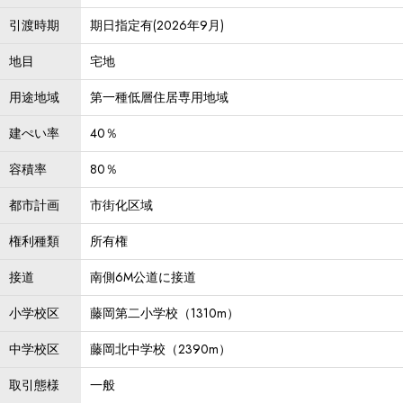
引渡時期
期日指定有(2026年9月)
地目
宅地
用途地域
第一種低層住居専用地域
建ぺい率
40％
容積率
80％
都市計画
市街化区域
権利種類
所有権
接道
南側6M公道に接道
小学校区
藤岡第二小学校（1310m）
中学校区
藤岡北中学校（2390m）
取引態様
一般