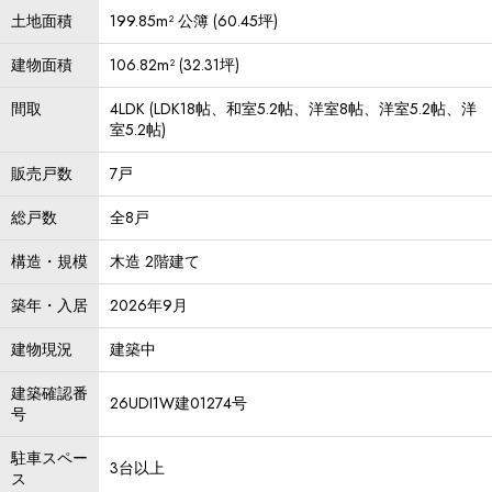
土地面積
199.85m² 公簿 (60.45坪)
建物面積
106.82m² (32.31坪)
間取
4LDK (LDK18帖、和室5.2帖、洋室8帖、洋室5.2帖、洋
室5.2帖)
販売戸数
7戸
総戸数
全8戸
構造・規模
木造 2階建て
築年・入居
2026年9月
建物現況
建築中
建築確認番
26UDI1W建01274号
号
駐車スペー
3台以上
ス