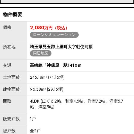
物件概要
価格
2,080
万円（税込）
ローンシミュレーション
所在地
埼玉県児玉郡上里町大字勅使河原
周辺地図
交通
高崎線「神保原」駅1410ｍ
土地面積
245.18m² (74.16坪)
建物面積
96.38m² (29.15坪)
間取
4LDK (LDK16.2帖、和室4.5帖、洋室7.2帖、洋室5.7
帖、洋室5帖)
販売戸数
1戸
総戸数
全2戸