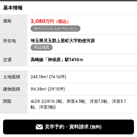
基本情報
価格
2,080
万円（税込）
ローンシミュレーション
所在地
埼玉県児玉郡上里町大字勅使河原
周辺地図
交通
高崎線「神保原」駅1410ｍ
土地面積
245.18m² (74.16坪)
建物面積
96.38m² (29.15坪)
間取
4LDK (LDK16.2帖、和室4.5帖、洋室7.2帖、洋室5.7
帖、洋室5帖)
見学予約・資料請求
(無料)