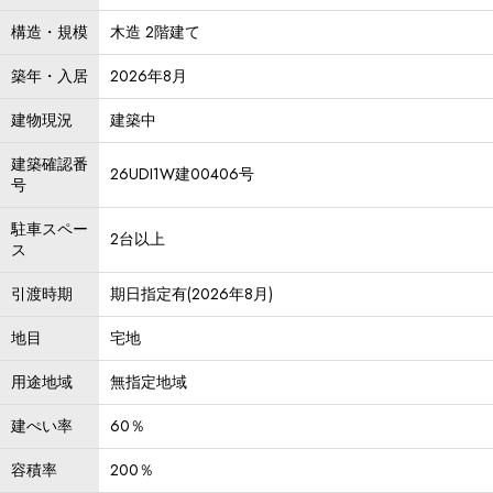
構造・規模
木造 2階建て
築年・入居
2026年8月
建物現況
建築中
建築確認番
26UDI1W建00406号
号
駐車スペー
2台以上
ス
引渡時期
期日指定有(2026年8月)
地目
宅地
用途地域
無指定地域
建ぺい率
60％
容積率
200％