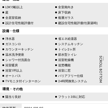
LDK15帖以上
全室南向き
庭
床下収納
全居室収納
複層ガラス
設計住宅性能評価付
建設住宅性能評価付(新築時)
設備・仕様
浄水器
省エネ給湯器
ガスコンロ
システムキッチン
カウンターキッチン
トイレ2ヶ所
温水洗浄便座
節水型トイレ
SCROLL BOTTOM
シャワー付洗面台
浴室乾燥機
浴室暖房
追焚機能
浴室1坪以上
浴室に窓
オートバス
バリアフリー仕様
TVモニタ付インターホン
24時間換気システム
環境・その他
陽当り良好
フラット35Sに対応