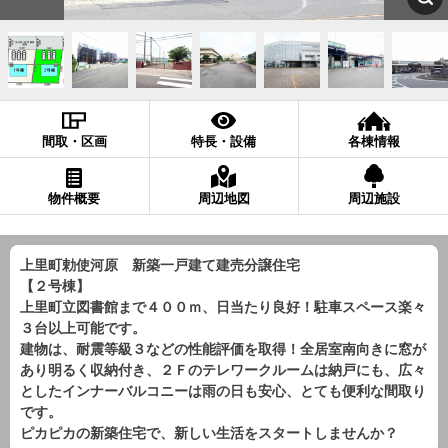
間取・区画
特長・設備
各棟情報
物件概要
周辺地図
周辺施設
上里町勅使河原 新築一戸建て建売分譲住宅
【２号棟】
上里町立図書館まで４００ｍ、日当たり良好！駐車スペース楽々
３台以上可能です。
建物は、耐震等級３などの性能評価を取得！全居室南向きに窓が
あり明るく収納付き、２Ｆのテレワークルームは納戸にも、広々
としたインナーバルコニーは雨の日も安心、とても便利な間取り
です。
ピカピカの新築住宅で、新しい生活をスタートしませんか？