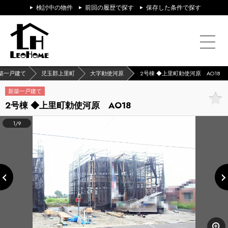
検討中の物件
前回の履歴で探す
保存した条件で探す
築一戸建て
児玉郡上里町
大字勅使河原
2号棟 ◆上里町勅使河原 AO18
新築一戸建て
2号棟 ◆上里町勅使河原 AO18
1/9