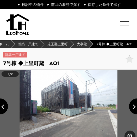
検討中の物件
前回の履歴で探す
保存した条件で探す
ホーム
新築一戸建て
児玉郡上里町
大字黛
7号棟 ◆上里町黛 AO1
新築一戸建て
7号棟 ◆上里町黛 AO1
1/9