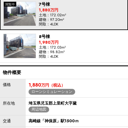
7号棟
1,880万円
土地：172.02m²
建物：97.20m²
間取：4LDK
8号棟
1,980万円
土地：172.03m²
建物：98.82m²
間取：4LDK
物件概要
価格
1,880
万円（税込）
ローンシミュレーション
所在地
埼玉県児玉郡上里町大字黛
周辺地図
交通
高崎線「神保原」駅1500ｍ