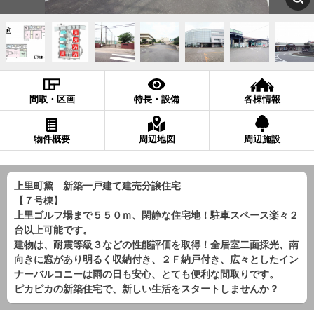
間取・区画
特長・設備
各棟情報
物件概要
周辺地図
周辺施設
上里町黛 新築一戸建て建売分譲住宅
【７号棟】
上里ゴルフ場まで５５０ｍ、閑静な住宅地！駐車スペース楽々２
台以上可能です。
建物は、耐震等級３などの性能評価を取得！全居室二面採光、南
向きに窓があり明るく収納付き、２Ｆ納戸付き、広々としたイン
ナーバルコニーは雨の日も安心、とても便利な間取りです。
ピカピカの新築住宅で、新しい生活をスタートしませんか？