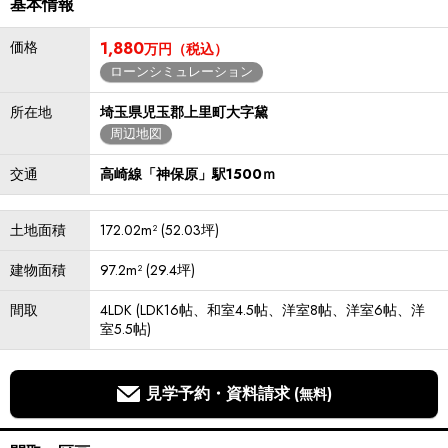
基本情報
価格
1,880
万円（税込）
ローンシミュレーション
所在地
埼玉県児玉郡上里町大字黛
周辺地図
交通
高崎線「神保原」駅1500ｍ
土地面積
172.02m² (52.03坪)
建物面積
97.2m² (29.4坪)
間取
4LDK (LDK16帖、和室4.5帖、洋室8帖、洋室6帖、洋
室5.5帖)
見学予約・資料請求
(無料)