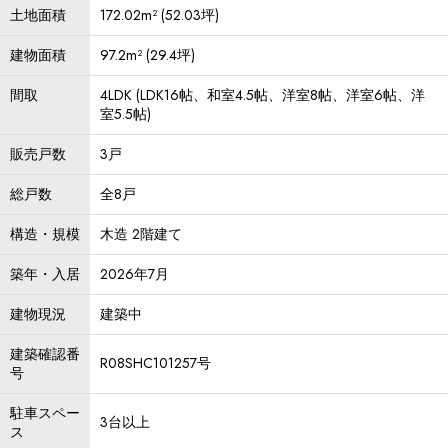
土地面積
172.02m² (52.03坪)
建物面積
97.2m² (29.4坪)
間取
4LDK (LDK16帖、和室4.5帖、洋室8帖、洋室6帖、洋
室5.5帖)
販売戸数
3戸
総戸数
全8戸
構造・規模
木造 2階建て
築年・入居
2026年7月
建物現況
建築中
建築確認番
R08SHC101257号
号
駐車スペー
3台以上
ス