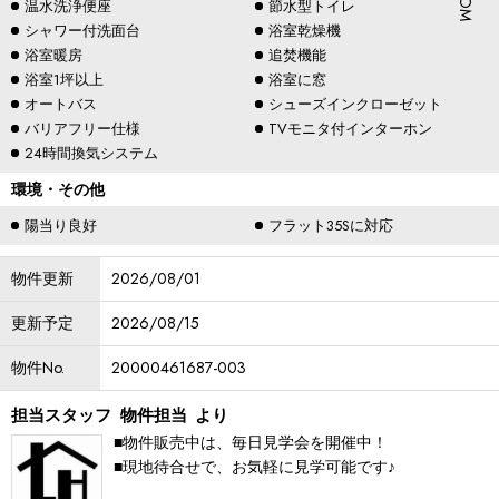
温水洗浄便座
節水型トイレ
シャワー付洗面台
浴室乾燥機
浴室暖房
追焚機能
浴室1坪以上
浴室に窓
オートバス
シューズインクローゼット
バリアフリー仕様
TVモニタ付インターホン
24時間換気システム
環境・その他
陽当り良好
フラット35Sに対応
物件更新
2026/08/01
更新予定
2026/08/15
物件No.
20000461687-003
担当スタッフ
物件担当
より
■物件販売中は、毎日見学会を開催中！
■現地待合せで、お気軽に見学可能です♪