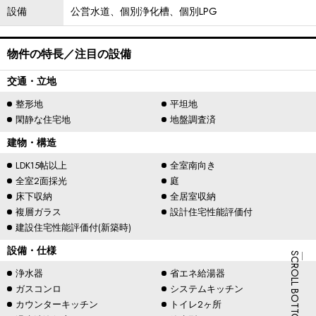
設備
公営水道、個別浄化槽、個別LPG
物件の特長／注目の設備
交通・立地
整形地
平坦地
閑静な住宅地
地盤調査済
建物・構造
LDK15帖以上
全室南向き
全室2面採光
庭
床下収納
全居室収納
複層ガラス
設計住宅性能評価付
建設住宅性能評価付(新築時)
設備・仕様
SCROLL BOTTOM
浄水器
省エネ給湯器
ガスコンロ
システムキッチン
カウンターキッチン
トイレ2ヶ所