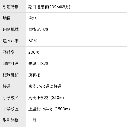
引渡時期
期日指定有(2026年8月)
地目
宅地
用途地域
無指定地域
建ぺい率
60％
容積率
200％
都市計画
未線引区域
権利種類
所有権
接道
東側5M公道に接道
小学校区
賀美小学校（850m）
中学校区
上里北中学校（1500m）
取引態様
一般