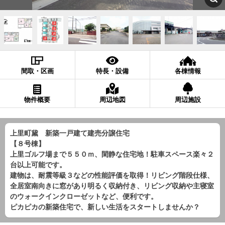
間取・区画
特長・設備
各棟情報
物件概要
周辺地図
周辺施設
上里町黛 新築一戸建て建売分譲住宅
【８号棟】
上里ゴルフ場まで５５０ｍ、閑静な住宅地！駐車スペース楽々２
台以上可能です。
建物は、耐震等級３などの性能評価を取得！リビング階段仕様、
全居室南向きに窓があり明るく収納付き、リビング収納や主寝室
のウォークインクローゼットなど、便利です。
ピカピカの新築住宅で、新しい生活をスタートしませんか？