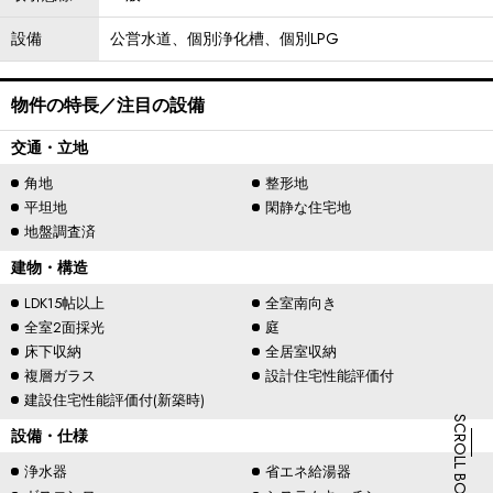
設備
公営水道、個別浄化槽、個別LPG
物件の特長／注目の設備
交通・立地
角地
整形地
平坦地
閑静な住宅地
地盤調査済
建物・構造
LDK15帖以上
全室南向き
全室2面採光
庭
床下収納
全居室収納
複層ガラス
設計住宅性能評価付
建設住宅性能評価付(新築時)
SCROLL BOTTOM
設備・仕様
浄水器
省エネ給湯器