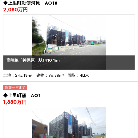
◆上里町勅使河原 AO18
2,080万円
高崎線「神保原」駅1410ｍm
土地：245.18m² 建物：96.38m² 間取：4LDK
新築一戸建て
◆上里町黛 AO1
1,880万円