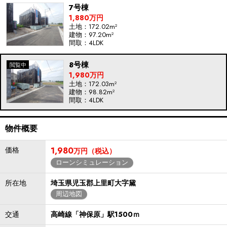
7号棟
1,880万円
土地：172.02m²
建物：97.20m²
間取：4LDK
8号棟
1,980万円
土地：172.03m²
建物：98.82m²
間取：4LDK
物件概要
価格
1,980
万円（税込）
ローンシミュレーション
所在地
埼玉県児玉郡上里町大字黛
周辺地図
交通
高崎線「神保原」駅1500ｍ