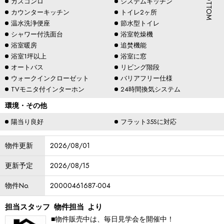
ガスコンロ
システムキッチン
カウンターキッチン
トイレ2ヶ所
温水洗浄便座
節水型トイレ
シャワー付洗面台
浴室乾燥機
浴室暖房
追焚機能
浴室1坪以上
浴室に窓
オートバス
リビング階段
ウォークインクローゼット
バリアフリー仕様
TVモニタ付インターホン
24時間換気システム
環境・その他
陽当り良好
フラット35Sに対応
物件更新
2026/08/01
更新予定
2026/08/15
物件No.
20000461687-004
担当スタッフ
物件担当
より
■物件販売中は、毎日見学会を開催中！