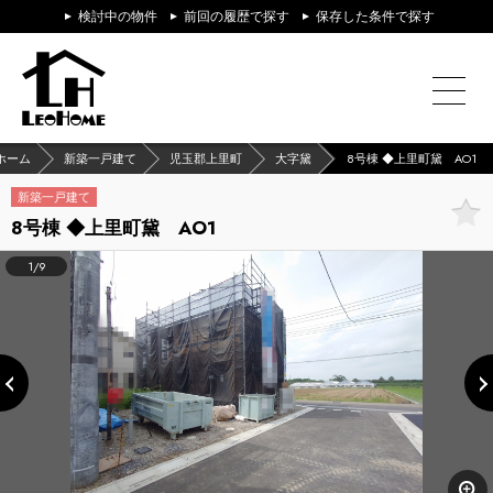
検討中の物件
前回の履歴で探す
保存した条件で探す
ホーム
新築一戸建て
児玉郡上里町
大字黛
8号棟 ◆上里町黛 AO1
新築一戸建て
8号棟 ◆上里町黛 AO1
1/9