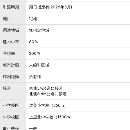
引渡時期
期日指定有(2026年8月)
地目
宅地
用途地域
無指定地域
建ぺい率
60％
容積率
200％
都市計画
未線引区域
権利種類
所有権
接道
東側5M公道に接道
北側6.6M公道に接道
小学校区
賀美小学校（850m）
中学校区
上里北中学校（1500m）
取引態様
一般