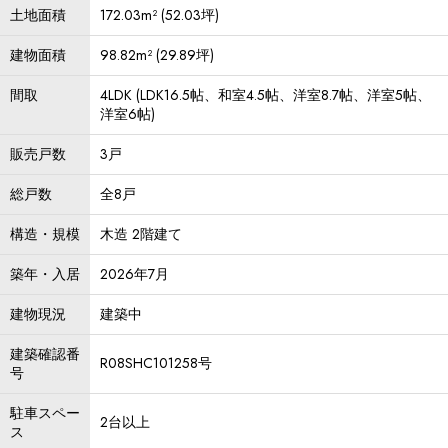
土地面積
172.03m² (52.03坪)
建物面積
98.82m² (29.89坪)
間取
4LDK (LDK16.5帖、和室4.5帖、洋室8.7帖、洋室5帖、
洋室6帖)
販売戸数
3戸
総戸数
全8戸
構造・規模
木造 2階建て
築年・入居
2026年7月
建物現況
建築中
建築確認番
R08SHC101258号
号
駐車スペー
2台以上
ス