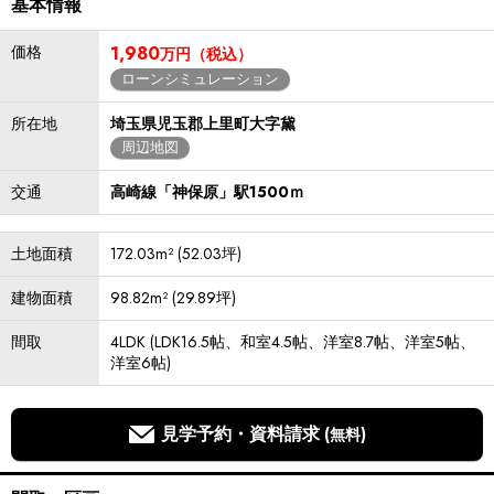
基本情報
価格
1,980
万円（税込）
ローンシミュレーション
所在地
埼玉県児玉郡上里町大字黛
周辺地図
交通
高崎線「神保原」駅1500ｍ
土地面積
172.03m² (52.03坪)
建物面積
98.82m² (29.89坪)
間取
4LDK (LDK16.5帖、和室4.5帖、洋室8.7帖、洋室5帖、
洋室6帖)
見学予約・資料請求
(無料)