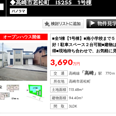
◆高崎市若松町 IS255 1号棟
オープンハウス開催
■全1棟【1号棟】■南小学校まで
好！駐車スペース２台可能■建物
得■現地待ち合わせで、お気軽に見
3,690
万円
「高崎」
交 通
高崎線
駅 770ｍ
所在地
高崎市若松町
土地面積
115.48m²
建物面積
94.40m²
間 取
3LDK