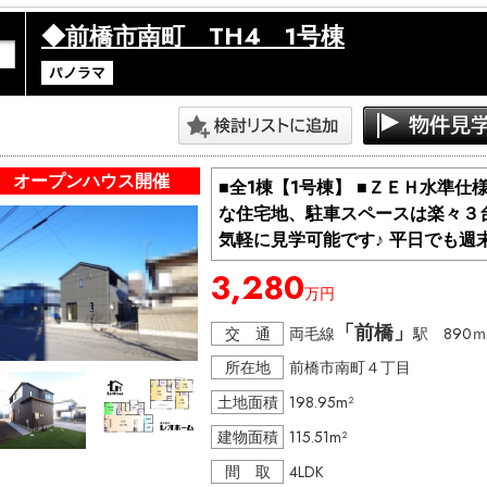
◆前橋市南町 TH4 1号棟
・・・見学コース・・・・・・

１，ちょこっと見学　20分～

　　（ちょっと見てみたい方）

２，しっかり見学　　40分～

　　（説明も交えて見たい方）

３，知りたい見学　　50分～

　　（購入に関するの事を知りたい方）

オープンハウス開催
■全1棟【1号棟】 ■ＺＥＨ水準
・・・・・・・・・・・・・・

な住宅地、駐車スペースは楽々３
＞ 見学日：平日でも週末でも

気軽に見学可能です♪ 平日でも週
＞ 開催時間：10:00～17：00

3,280
＞ その他、時間外でもご相談ください。

万円
※極力、お客様のご都合に合わせますが、先約などがある場合
「前橋」
交 通
両毛線
駅 890ｍ
※物件は流動的な為、売れてしまう場合や突然の価格変更な
所在地
前橋市南町４丁目
土地面積
198.95m²
建物面積
115.51m²
間 取
4LDK