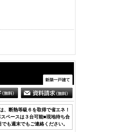
学ついでに購入に関して、いろいろとお
産に関することは、単に確認したいだけ
物は、断熱等級６を取得で省エネ！
車スペースは３台可能■現地待ち合
日でも週末でもご連絡ください。