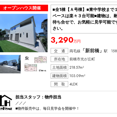
・・・・・・・・・・・・・・・・・・・

オープンハウス開催
■全1棟【Ａ号棟】■東中学校まで
ペースは楽々３台可能■建物は、
＞＞＞ 見学日：平日でも週末でも

＞＞ 開催時間：10:00～17：00

待ち合せで、お気軽に見学可能です
＞ その他、時間外でもご相談ください。

さい。
3,290
※極力、お客様のご都合に合わせますが、先約などがある場合
万円
※物件は流動的な為、売れてしまう場合や突然の価格変更な
話にてご確認下さい。

「新前橋」
交 通
両毛線
駅 15
所在地
前橋市光が丘町
不動産購入は、分からないことが多いかと思います。現地見
勉強しませんか？

土地面積
218.57m²
もちろん、お電話のみでの無料相談も随時受付中です。不動
建物面積
103.09m²
間 取
4LDK
担当スタッフ：物件担当
／／／

■物件販売中は、毎日見学会を開催中！

■現地待合せで、お気軽に見学可能です♪ 
