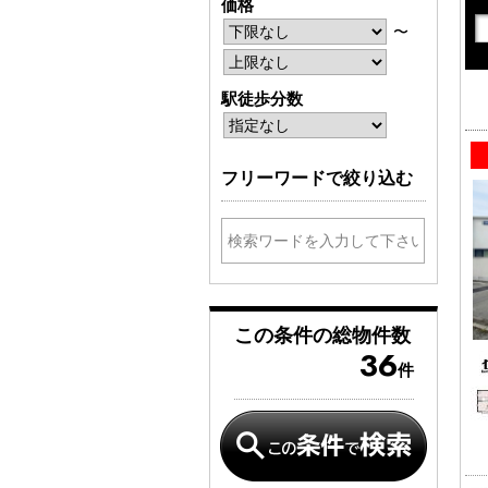
価格
〜
駅徒歩分数
フリーワードで絞り込む
この条件の
総物件数
36
件