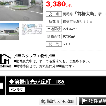
3,380
万円
※極力、お客様のご都合に合わせますが、先約などがある場合
※物件は流動的な為、売れてしまう場合や突然の価格変更な
「前橋大島」
交 通
両毛線
駅 1
所在地
前橋市朝倉町３丁目
土地面積
221.04m²
建物面積
97.30m²
間 取
3LDK
担当スタッフ：物件担当
■物件販売中は、平日でも週末でも、ご連絡下さい。

■現地待合せで、お気軽に見学可能です♪ 

・・・見学コース・・・・・・・・・・・

◆前橋市光が丘町 IS6
　①ちょこっと見学　20分～

　　　（ちょっと見てみたい方）

　②しっかり見学　　40分～

　　　（説明も交えて見たい方）

　③知りたい見学　　50分～

　　　（購入に関するの事を知りたい方）
