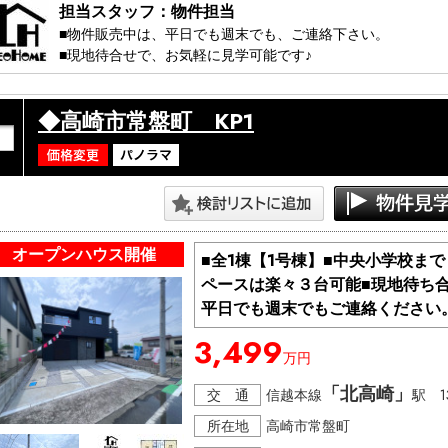
担当スタッフ：物件担当
■物件販売中は、平日でも週末でも、ご連絡下さい。

■現地待合せで、お気軽に見学可能です♪ 

・・・見学コース・・・・・・・・・・・

◆高崎市常盤町 KP1
　①ちょこっと見学　20分～

　　　（ちょっと見てみたい方）

　②しっかり見学　　40分～

　　　（説明も交えて見たい方）

　③知りたい見学　　50分～

　　　（購入に関するの事を知りたい方）

・・・・・・・・・・・・・・・・・・・

オープンハウス開催
■全1棟【1号棟】■中央小学校ま
ペースは楽々３台可能■現地待ち
＞＞＞ 見学日：平日でも週末でも

＞＞ 開催時間：10:00～17：00

平日でも週末でもご連絡ください
＞ その他、時間外でもご相談ください。

3,499
万円
※極力、お客様のご都合に合わせますが、先約などがある場合
※物件は流動的な為、売れてしまう場合や突然の価格変更な
「北高崎」
交 通
信越本線
駅 1
話にてご確認下さい。

所在地
高崎市常盤町