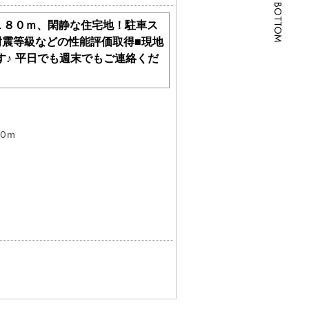
SCROLL BOTTOM
１８０ｍ、閑静な住宅地！駐車ス
耐震等級などの性能評価取得■現地
♪ 平日でも週末でもご連絡くだ
もございます。

どもございます。お手数をですが、お電
80ｍ
学ついでに購入に関して、いろいろとお
産に関することは、単に確認したいだけ