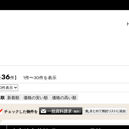
36
全
件】 1件〜30件を表示
示順
新着順
価格の安い順
価格の高い順
チェックした物件を