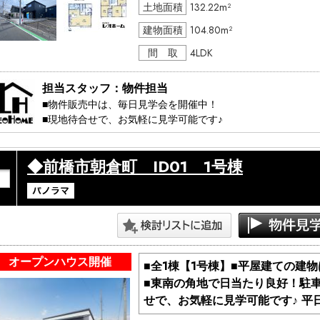
不動産購入は、分からないことが多いかと思います。現地見
土地面積
132.22m²
勉強しませんか？

建物面積
104.80m²
もちろん、お電話のみでの無料相談も随時受付中です。不動
間 取
4LDK
担当スタッフ：物件担当
■物件販売中は、毎日見学会を開催中！

■現地待合せで、お気軽に見学可能です♪ 

・・・見学コース・・・・・・

◆前橋市朝倉町 ID01 1号棟
１，ちょこっと見学　20分～

　　（ちょっと見てみたい方）

２，しっかり見学　　40分～

　　（説明も交えて見たい方）

３，知りたい見学　　50分～

　　（購入に関するの事を知りたい方）

・・・・・・・・・・・・・・

オープンハウス開催
■全1棟【1号棟】■平屋建ての建
■東南の角地で日当たり良好！駐
＞ 見学日：平日でも週末でも

＞ 開催時間：10:00～17：00

せで、お気軽に見学可能です♪ 平
＞ その他、時間外でもご相談ください。
