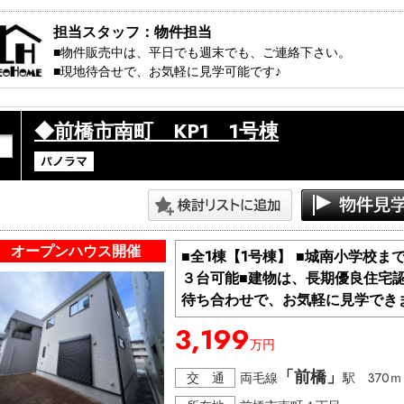
担当スタッフ：物件担当
■物件販売中は、平日でも週末でも、ご連絡下さい。

■現地待合せで、お気軽に見学可能です♪ 

・・・見学コース・・・・・・・・・・・

◆前橋市南町 KP1 1号棟
　①ちょこっと見学　20分～

　　　（ちょっと見てみたい方）

　②しっかり見学　　40分～

　　　（説明も交えて見たい方）

　③知りたい見学　　50分～

　　　（購入に関するの事を知りたい方）

・・・・・・・・・・・・・・・・・・・

オープンハウス開催
■全1棟【1号棟】 ■城南小学校
３台可能■建物は、長期優良住宅
＞＞＞ 見学日：平日でも週末でも

＞＞ 開催時間：10:00～17：00

待ち合わせで、お気軽に見学でき
＞ その他、時間外でもご相談ください。

3,199
万円
※極力、お客様のご都合に合わせますが、先約などがある場合
※物件は流動的な為、売れてしまう場合や突然の価格変更な
「前橋」
交 通
両毛線
駅 370ｍ
話にてご確認下さい。
